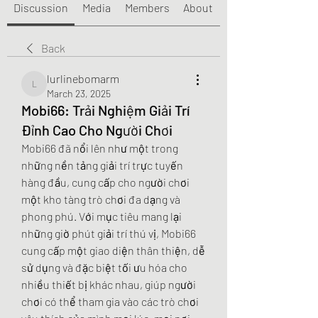
Discussion
Media
Members
About
Back
lurlinebomarm
lurlinebomarm
March 23, 2025
Mobi66: Trải Nghiệm Giải Trí
Đỉnh Cao Cho Người Chơi
Mobi66 đã nổi lên như một trong 
những nền tảng giải trí trực tuyến 
hàng đầu, cung cấp cho người chơi 
một kho tàng trò chơi đa dạng và 
phong phú. Với mục tiêu mang lại 
những giờ phút giải trí thú vị, Mobi66 
cung cấp một giao diện thân thiện, dễ 
sử dụng và đặc biệt tối ưu hóa cho 
nhiều thiết bị khác nhau, giúp người 
chơi có thể tham gia vào các trò chơi 