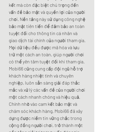
kết mà còn đặc biệt chú trọng đến 
vấn đề bảo mật và quyền lợi của người 
chơi. Nền tảng này sử dụng công nghệ 
bảo mật tiên tiến để đảm bảo an toàn 
tuyệt đối cho thông tin cá nhân và 
giao dịch tài chính của người tham gia. 
Mọi dữ liệu đều được mã hóa và lưu 
trữ một cách an toàn, giúp người chơi 
có thể yên tâm tuyệt đối khi tham gia. 
Mobi66 cũng cung cấp đội ngũ hỗ trợ 
khách hàng nhiệt tình và chuyên 
nghiệp, luôn sẵn sàng giải đáp thắc 
mắc và xử lý các vấn đề của người chơi 
một cách nhanh chóng và hiệu quả. 
Chính nhờ vào cam kết bảo mật và 
chăm sóc khách hàng, Mobi66 đã xây 
dựng được niềm tin vững chắc trong 
cộng đồng người chơi, trở thành một 