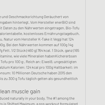
te und Geschmacksrichtung Geräuchert von 
gaben hinterlegt. Vom Hersteller enerBiO sind 
t Daten zu den Nährwerten eingetragen. Bio-Tofu 
Kalorientabelle, kostenloses Ernährungstagebuch, 
, Natur vom Hersteller K-Take it Veggi hat 124 
 100g. Bei den Nährwerten kommen auf 100g 14g 
Fett. 1/2 Stück (460 g) 764 kcal. 1 Stück, ganz (165 
 Vitamine, wie viele Mineralien habenKichererbsen 
ofu pro 100 g:. Reich an: Eiweiß, ungesättigten 
alzium Kalorien: 124 kcal pro 100g Haltbarkeit: im 
onsum: 10 Millionen Deutsche haben 2015 den 
is zu 300 g Tofu täglich gelten als gesundheitlich 
 lean muscle gain
s is Shifted Maximum, a pre-workout formulated 