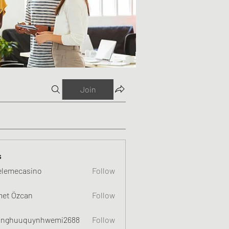
Join
s
elemecasino
Follow
et Özcan
Follow
nghuuquynhwemi2688
Follow
uquynhwemi2688