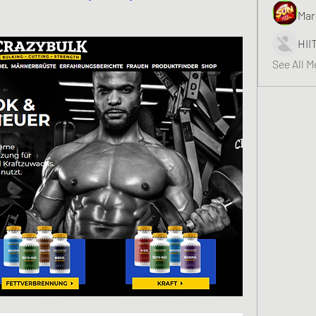
Mar
HII
See All 