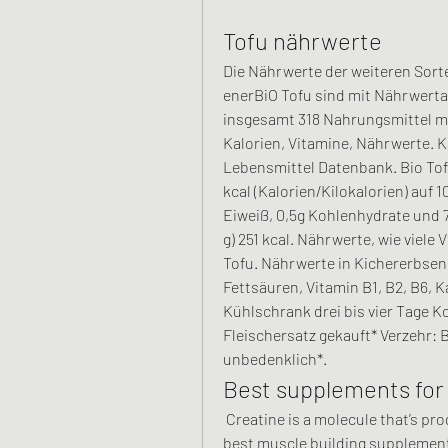
Tofu nährwerte
Die Nährwerte der weiteren Sor
enerBiO Tofu sind mit Nährwertan
insgesamt 318 Nahrungsmittel mi
Kalorien, Vitamine, Nährwerte. 
Lebensmittel Datenbank. Bio Tofu
kcal (Kalorien/Kilokalorien) auf
Eiweiß, 0,5g Kohlenhydrate und 7g 
g) 251 kcal. Nährwerte, wie viele
Tofu. Nährwerte in Kichererbsen T
Fettsäuren, Vitamin B1, B2, B6, K
Kühlschrank drei bis vier Tage K
Fleischersatz gekauft* Verzehr: B
unbedenklich*. 
Best supplements for
 Creatine is a molecule that’s produced naturally in your body. The #1 among the 
best muscle building supplement