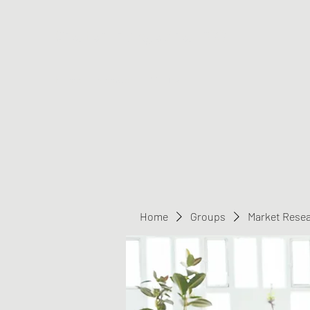
Greater Triangle Area PCC
Home
Members
Contact
Home
Groups
Market Rese