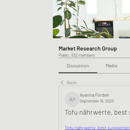
Market Research Group
Public
·
632 members
Discussion
Media
Back
Ayanna Forden
September 16, 2023
Ayanna Forden
Tofu nährwerte, best 
Tofu nährwerte, best supplements