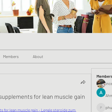
Members
About
Member
inc
supplements for lean muscle gain
Ahm
phu
 for lean muscle gain - Legale steroide zum 
phunghu