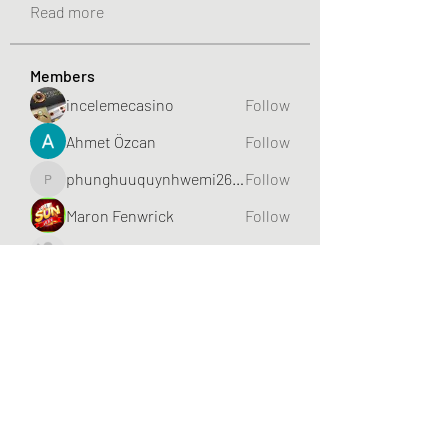
Read more
Members
incelemecasino
Follow
Ahmet Özcan
Follow
phunghuuquynhwemi2688
Follow
phunghuuquynhwemi2688
Maron Fenwrick
Follow
HIITCLUB
Follow
See All Members (632)
Greater Triangle Area PCC