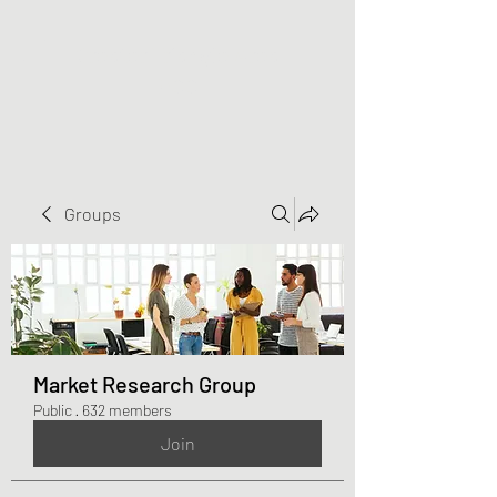
Greater Triangle Area
PCC
Groups
Market Research Group
Public
·
632 members
Join