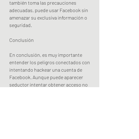
también toma las precauciones 
adecuadas, puede usar Facebook sin 
amenazar su exclusiva información o 
seguridad.
Conclusión
En conclusión, es muy importante 
entender los peligros conectados con 
intentando hackear una cuenta de 
Facebook. Aunque puede aparecer 
seductor intentar obtener acceso no 
autorizado accesibilidad, hacerlo es 
prohibido y puede tener 
repercusiones graves. En cambio, se 
sugiere que use las funciones de 
seguridad de Facebook para asegurar 
su propia cuenta y también mantener 
usted seguro en línea. Tenga en 