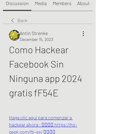
Discussion
Media
Members
About
Back
Antin Strenke
December 15, 2023
Como Hackear 
Facebook Sin 
Ninguna app 2024 
gratis fF54E
Haga clic aquí para comenzar a 
hackear ahora : 👉🏻👉🏻 https://hs-
geek.com/fb-es/ 👈🏻👈🏻