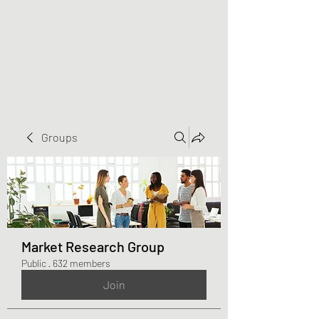
Greater Triangle Area
PCC
Groups
Market Research Group
Public
·
632 members
Join