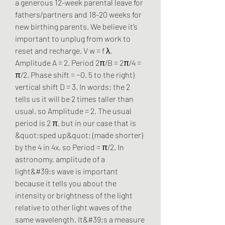
a generous 12-week parental leave for 
fathers/partners and 18-20 weeks for 
new birthing parents. We believe it’s 
important to unplug from work to 
reset and recharge. V w = f λ. 
Amplitude A = 2. Period 2π/B = 2π/4 = 
π/2. Phase shift = −0. 5 to the right) 
vertical shift D = 3. In words: the 2 
tells us it will be 2 times taller than 
usual, so Amplitude = 2. The usual 
period is 2 π, but in our case that is 
&quot;sped up&quot; (made shorter) 
by the 4 in 4x, so Period = π/2. In 
astronomy, amplitude of a 
light&#39;s wave is important 
because it tells you about the 
intensity or brightness of the light 
relative to other light waves of the 
same wavelength. It&#39;s a measure 