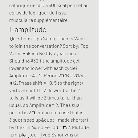
calorique de 300 à 500 kcal permet au 
corps de fabriquer du tissu 
musculaire supplémentaire. 
L'amplitude
 Questions Tips &amp; Thanks Want 
to join the conversation? Sort by: Top 
Voted Rakesh Reddy 7 years ago 
Shouldn&#39;t the amplitude get 
lower and lower with each cycle? 
Amplitude A = 2. Period 2π/B = 2π/4 = 
π/2. Phase shift = −0. 5 to the right) 
vertical shift D = 3. In words: the 2 
tells us it will be 2 times taller than 
usual, so Amplitude = 2. The usual 
period is 2 π, but in our case that is 
&quot;sped up&quot; (made shorter) 
by the 4 in 4x, so Period = π/2. Pli· tude 
ˈam-plə-ˌtüd -ˌtyüd Synonyms of 