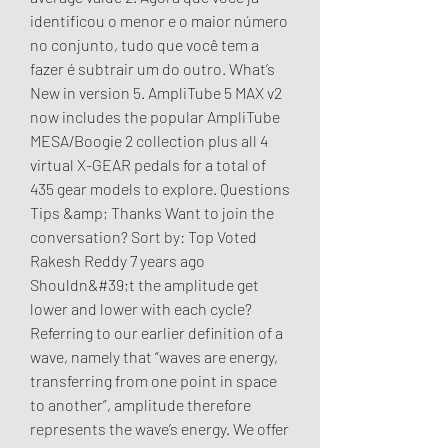
identificou o menor e o maior número 
no conjunto, tudo que você tem a 
fazer é subtrair um do outro. What’s 
New in version 5. AmpliTube 5 MAX v2 
now includes the popular AmpliTube 
MESA/Boogie 2 collection plus all 4 
virtual X-GEAR pedals for a total of 
435 gear models to explore. Questions 
Tips &amp; Thanks Want to join the 
conversation? Sort by: Top Voted 
Rakesh Reddy 7 years ago 
Shouldn&#39;t the amplitude get 
lower and lower with each cycle? 
Referring to our earlier definition of a 
wave, namely that “waves are energy, 
transferring from one point in space 
to another”, amplitude therefore 
represents the wave’s energy. We offer 