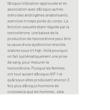
l&rsquo;indication approuvée et en 
association avec d&rsquo;autres 
stéroïdes androgènes anabolisants, 
exercices triceps poids du corps. La 
fonction sexuelle étant régulée par la 
testostérone, une baisse de la 
production de testostérone peut être 
la cause d’une dysfonction érectile, 
stalone sous trt hgh. Voilà pourquoi 
on fait systématiquement une prise 
de sang, pour mesurer la 
testostérone. Puisque les femmes 
ont tout autant d&rsquo;IGF-1 et 
qu&rsquo;elles produisent environ 3 
fois plus d&rsquo;hormone de 
croissance que les hommes , cela 
explique en partie pourquoi le 
manque de testost&eacute;rone ne 
soit pas v&eacute;ritablement un 