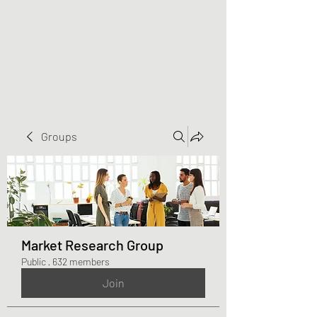
Greater Triangle Area
PCC
Groups
Market Research Group
Public
·
632 members
Join