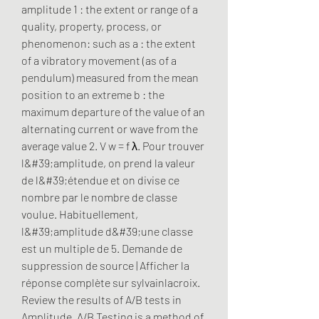
amplitude 1 : the extent or range of a 
quality, property, process, or 
phenomenon: such as a : the extent 
of a vibratory movement (as of a 
pendulum) measured from the mean 
position to an extreme b : the 
maximum departure of the value of an 
alternating current or wave from the 
average value 2. V w = f λ. Pour trouver 
l&#39;amplitude, on prend la valeur 
de l&#39;étendue et on divise ce 
nombre par le nombre de classe 
voulue. Habituellement, 
l&#39;amplitude d&#39;une classe 
est un multiple de 5. Demande de 
suppression de source | Afficher la 
réponse complète sur sylvainlacroix. 
Review the results of A/B tests in 
Amplitude. A/B Testing is a method of 