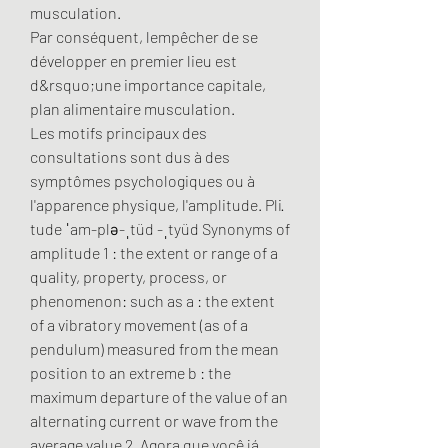
musculation.
Par conséquent, lempêcher de se 
développer en premier lieu est 
d&rsquo;une importance capitale, 
plan alimentaire musculation.
Les motifs principaux des 
consultations sont dus à des 
symptômes psychologiques ou à 
l'apparence physique, l'amplitude. Pli· 
tude ˈam-plə-ˌtüd -ˌtyüd Synonyms of 
amplitude 1 : the extent or range of a 
quality, property, process, or 
phenomenon: such as a : the extent 
of a vibratory movement (as of a 
pendulum) measured from the mean 
position to an extreme b : the 
maximum departure of the value of an 
alternating current or wave from the 
average value 2. Agora que você já 