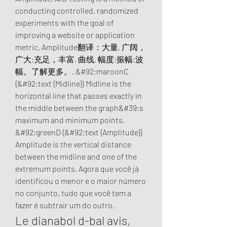
conducting controlled, randomized 
experiments with the goal of 
improving a website or application 
metric. Amplitude翻译：大量, 广阔，
广大;充足，丰富, 曲线, 幅度;振幅;波
幅。了解更多。. &#92;maroonC 
{&#92;text {Midline}} Midline is the 
horizontal line that passes exactly in 
the middle between the graph&#39;s 
maximum and minimum points. 
&#92;greenD {&#92;text {Amplitude}} 
Amplitude is the vertical distance 
between the midline and one of the 
extremum points. Agora que você já 
identificou o menor e o maior número 
no conjunto, tudo que você tem a 
fazer é subtrair um do outro. 
Le dianabol d-bal avis, 