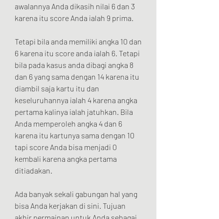
awalannya Anda dikasih nilai 6 dan 3 
karena itu score Anda ialah 9 prima.
Tetapi bila anda memiliki angka 10 dan 
6 karena itu score anda ialah 6. Tetapi 
bila pada kasus anda dibagi angka 8 
dan 6 yang sama dengan 14 karena itu 
diambil saja kartu itu dan 
keseluruhannya ialah 4 karena angka 
pertama kalinya ialah jatuhkan. Bila 
Anda memperoleh angka 4 dan 6 
karena itu kartunya sama dengan 10 
tapi score Anda bisa menjadi 0 
kembali karena angka pertama 
ditiadakan.
Ada banyak sekali gabungan hal yang 
bisa Anda kerjakan di sini. Tujuan 
akhir permainan untuk Anda sebagai 