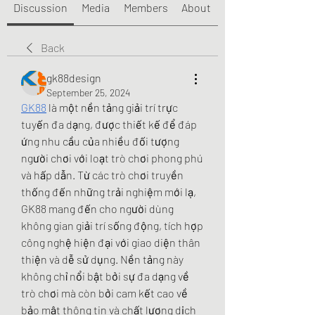
Discussion
Media
Members
About
Back
gk88design
September 25, 2024
GK88
 là một nền tảng giải trí trực 
tuyến đa dạng, được thiết kế để đáp 
ứng nhu cầu của nhiều đối tượng 
người chơi với loạt trò chơi phong phú 
và hấp dẫn. Từ các trò chơi truyền 
thống đến những trải nghiệm mới lạ, 
GK88 mang đến cho người dùng 
không gian giải trí sống động, tích hợp 
công nghệ hiện đại với giao diện thân 
thiện và dễ sử dụng. Nền tảng này 
không chỉ nổi bật bởi sự đa dạng về 
trò chơi mà còn bởi cam kết cao về 
bảo mật thông tin và chất lượng dịch 