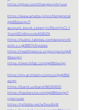
https://gitee.com/thangquynhrjuvq
https://www.ameba.jp/profile/general
/gk88design/?
account_block_token=tc3NcmYnCLY
1hzqII9ZnBmccobA5952N
https://public.tableau.com/app/profil
e/nh.c.i.gk885743/vizzes
https://readthedocs.org/projects/gk8
8design/
https://sketchfab.com/gk88design
https://my.archdaily.com/us/@gk88d
esign
https://band.us/band/96290620
https://hackerone.com/gk88design?
type=user
https://jsfiddle.net/w3vso6p9/