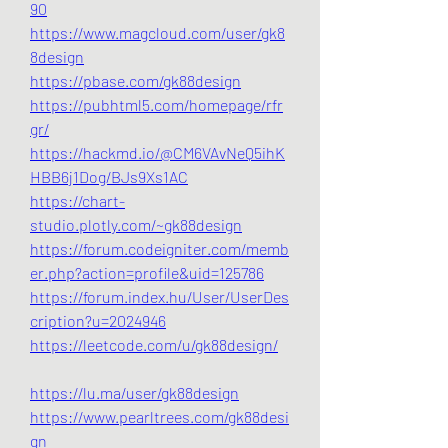
90
https://www.magcloud.com/user/gk8
8design
https://pbase.com/gk88design
https://pubhtml5.com/homepage/rfr
gr/
https://hackmd.io/@CM6VAvNeQ5ihK
HBB6j1Dog/BJs9Xs1AC
https://chart-
studio.plotly.com/~gk88design
https://forum.codeigniter.com/memb
er.php?action=profile&uid=125786
https://forum.index.hu/User/UserDes
cription?u=2024946
https://leetcode.com/u/gk88design/
https://lu.ma/user/gk88design
https://www.pearltrees.com/gk88desi
gn