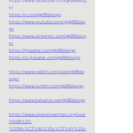
https://www.facebook.com/gk88desig
n/
https://x.com/gk88design
https://www.youtube.com/@gk88desi
gn
https://www.pinterest.com/gk88desig
n/
https://gravatar.com/gk88design
https://vi.gravatar.com/gk88design
https://www.reddit.com/user/gk88de
sign/
https://www.tumblr.com/gk88design
https://www.behance.net/gk88design
https://www.openstreetmap.org/user
/GK88%20-
%20Nh%C3%A0%20c%C3%A1i%20u