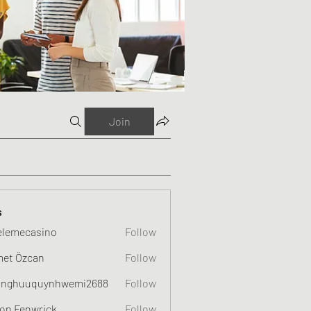
Join
s
elemecasino
Follow
et Özcan
Follow
nghuuquynhwemi2688
Follow
uquynhwemi2688
on Fenwrick
Follow