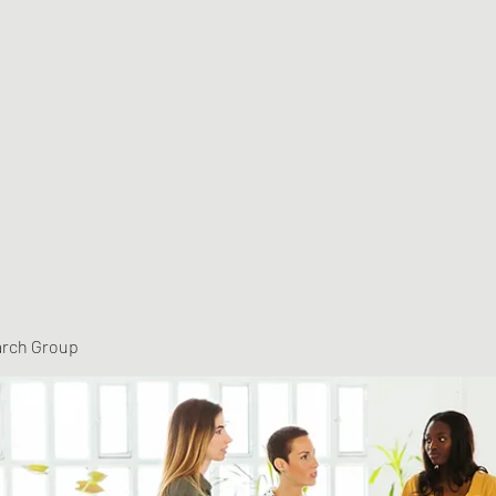
arch Group