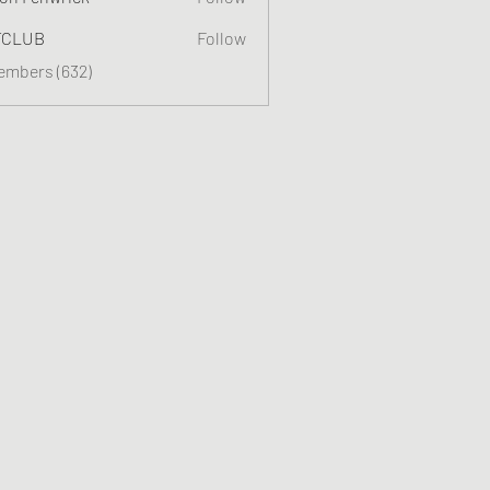
TCLUB
Follow
Members (632)