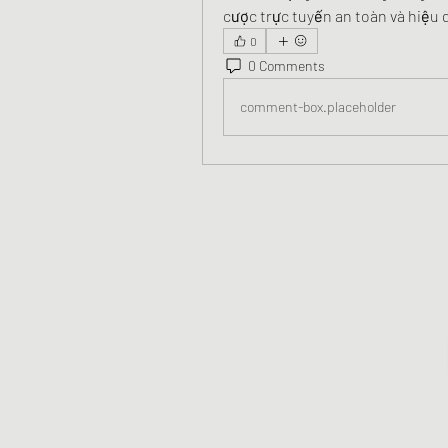
cược trực tuyến an toàn và hiệu 
0
0 Comments
comment-box.placeholder