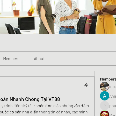
Members
About
Member
inc
Ahm
hoản Nhanh Chóng Tại VT88
y trình đăng ký tài khoản đơn giản nhưng vẫn đảm 
phu
phunghu
i bước cơ bản như điền thông tin cá nhân, xác minh 
Mar