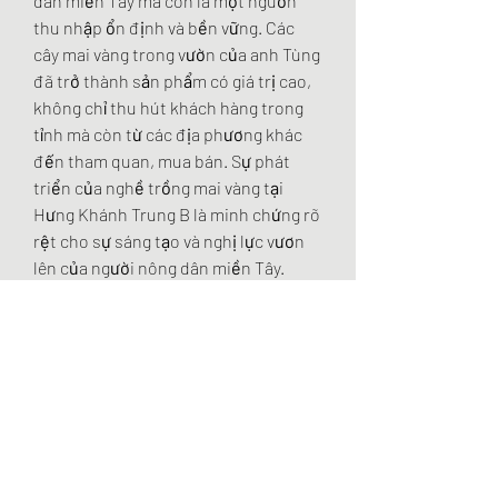
dân miền Tây mà còn là một nguồn 
thu nhập ổn định và bền vững. Các 
cây mai vàng trong vườn của anh Tùng 
đã trở thành sản phẩm có giá trị cao, 
không chỉ thu hút khách hàng trong 
tỉnh mà còn từ các địa phương khác 
đến tham quan, mua bán. Sự phát 
triển của nghề trồng mai vàng tại 
Hưng Khánh Trung B là minh chứng rõ 
rệt cho sự sáng tạo và nghị lực vươn 
lên của người nông dân miền Tây.
Nhờ sự quyết tâm, kiên trì và dám thay 
đổi tư duy sản xuất, Hợp tác xã Mai 
vàng Hưng Khánh Trung B đã và đang 
góp phần quan trọng trong việc thay 
đổi diện mạo kinh tế của xã, giúp 
người dân nơi đây không chỉ trồng mai 
vàng để đón Tết mà còn làm giàu từ 
nghề truyền thống này. Các bạn có 