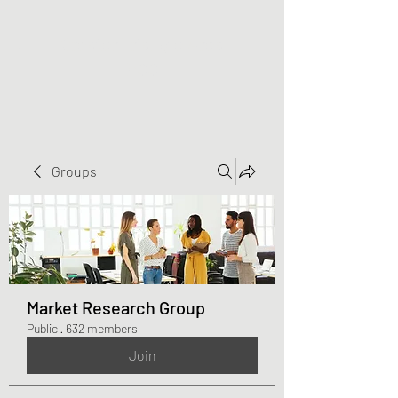
Greater Triangle Area
PCC
Groups
Market Research Group
Public
·
632 members
Join