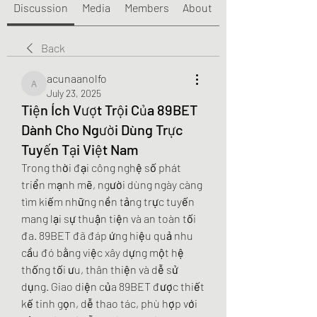
Discussion
Media
Members
About
Back
acunaanolfo
acunaanolfo
July 23, 2025
Tiện Ích Vượt Trội Của 89BET
Dành Cho Người Dùng Trực
Tuyến Tại Việt Nam
Trong thời đại công nghệ số phát 
triển mạnh mẽ, người dùng ngày càng 
tìm kiếm những nền tảng trực tuyến 
mang lại sự thuận tiện và an toàn tối 
đa. 89BET đã đáp ứng hiệu quả nhu 
cầu đó bằng việc xây dựng một hệ 
thống tối ưu, thân thiện và dễ sử 
dụng. Giao diện của 89BET được thiết 
kế tinh gọn, dễ thao tác, phù hợp với 