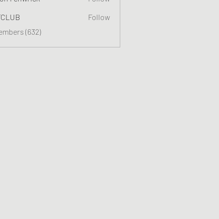
TCLUB
Follow
Members (632)