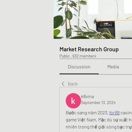
Market Research Group
Public
·
632 members
Discussion
Media
Back
k8vina
September 13, 2024
Bước sang năm 2023, 
for88
 casin
game Việt Nam. Mặc dù sự xuất hi
nhiên trong thế giới sòng bạc tr