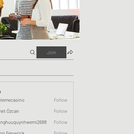
Join
s
elemecasino
Follow
et Özcan
Follow
nghuuquynhwemi2688
Follow
uquynhwemi2688
on Fenwrick
Follow