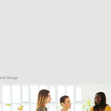
arch Group