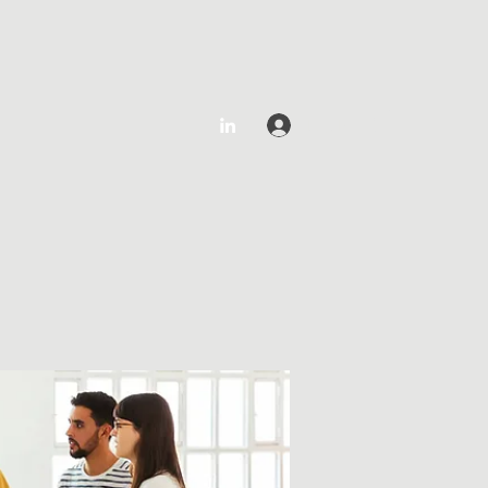
Log In