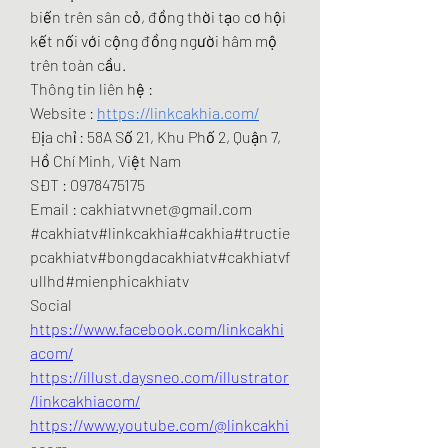
biến trên sân cỏ, đồng thời tạo cơ hội 
kết nối với cộng đồng người hâm mộ 
trên toàn cầu.
Thông tin liên hệ :
Website :
https://linkcakhia.com/
Địa chỉ : 58A Số 21, Khu Phố 2, Quận 7, 
Hồ Chí Minh, Việt Nam
SĐT : 0978475175
Email : 
cakhiatvvnet@gmail.com
#cakhiatv#linkcakhia#cakhia#tructie
pcakhiatv#bongdacakhiatv#cakhiatvf
ullhd#mienphicakhiatv 
Social
https://www.facebook.com/linkcakhi
acom/
https://illust.daysneo.com/illustrator
/linkcakhiacom/
https://www.youtube.com/@linkcakhi