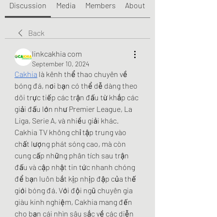
Discussion
Media
Members
About
Back
linkcakhia com
September 10, 2024
Cakhia
 là kênh thể thao chuyên về 
bóng đá, nơi bạn có thể dễ dàng theo 
dõi trực tiếp các trận đấu từ khắp các 
giải đấu lớn như Premier League, La 
Liga, Serie A, và nhiều giải khác. 
Cakhia TV không chỉ tập trung vào 
chất lượng phát sóng cao, mà còn 
cung cấp những phân tích sau trận 
đấu và cập nhật tin tức nhanh chóng 
để bạn luôn bắt kịp nhịp đập của thế 
giới bóng đá. Với đội ngũ chuyên gia 
giàu kinh nghiệm, Cakhia mang đến 
cho bạn cái nhìn sâu sắc về các diễn 