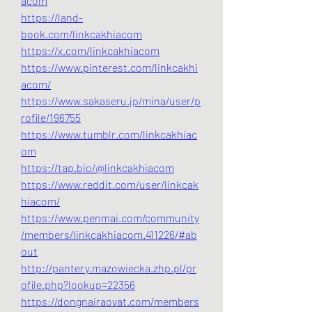
acom
https://land-
book.com/linkcakhiacom
https://x.com/linkcakhiacom
https://www.pinterest.com/linkcakhi
acom/
https://www.sakaseru.jp/mina/user/p
rofile/196755
https://www.tumblr.com/linkcakhiac
om
https://tap.bio/@linkcakhiacom
https://www.reddit.com/user/linkcak
hiacom/
https://www.penmai.com/community
/members/linkcakhiacom.411226/#ab
out
http://pantery.mazowiecka.zhp.pl/pr
ofile.php?lookup=22356
https://dongnairaovat.com/members