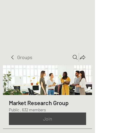
Greater Triangle Area
PCC
Groups
Market Research Group
Public
·
632 members
Join