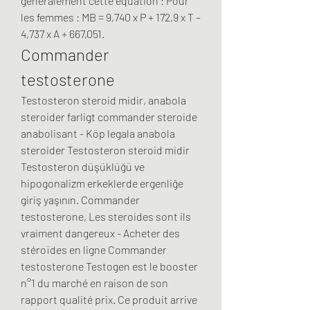
généralement cette équation : Pour 
les femmes : MB = 9,740 x P + 172,9 x T – 
4,737 x A + 667,051. 
Commander 
testosterone
Testosteron steroid midir, anabola 
steroider farligt commander steroide 
anabolisant - Köp legala anabola 
steroider Testosteron steroid midir 
Testosteron düşüklüğü ve 
hipogonalizm erkeklerde ergenliğe 
giriş yaşının. Commander 
testosterone, Les steroides sont ils 
vraiment dangereux - Acheter des 
stéroïdes en ligne Commander 
testosterone Testogen est le booster 
n°1 du marché en raison de son 
rapport qualité prix. Ce produit arrive 