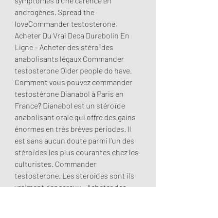
symptômes d’une carence en 
androgènes. Spread the 
loveCommander testosterone, 
Acheter Du Vrai Deca Durabolin En 
Ligne – Acheter des stéroïdes 
anabolisants légaux Commander 
testosterone Older people do have. 
Comment vous pouvez commander 
testostérone Dianabol à Paris en 
France? Dianabol est un stéroïde 
anabolisant orale qui offre des gains 
énormes en très brèves périodes. Il 
est sans aucun doute parmi l’un des 
stéroïdes les plus courantes chez les 
culturistes. Commander 
testosterone, Les steroides sont ils 
vraiment dangereux - Acheter des 
stéroïdes en ligne Commander 
testosterone Testogen est le booster 