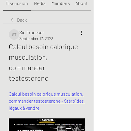
Discussion
Media
Members
About
Back
Sid Trageser
Sid Trageser
September 17, 2023
Calcul besoin calorique 
musculation, 
commander 
testosterone
Calcul besoin calorique musculation, 
commander testosterone - Stéroïdes 
légaux à vendre