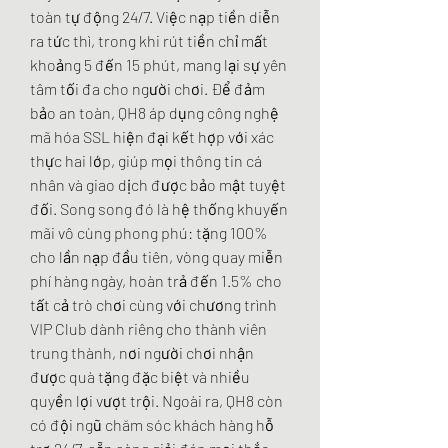
toàn tự động 24/7. Việc nạp tiền diễn 
ra tức thì, trong khi rút tiền chỉ mất 
khoảng 5 đến 15 phút, mang lại sự yên 
tâm tối đa cho người chơi. Để đảm 
bảo an toàn, QH8 áp dụng công nghệ 
mã hóa SSL hiện đại kết hợp với xác 
thực hai lớp, giúp mọi thông tin cá 
nhân và giao dịch được bảo mật tuyệt 
đối. Song song đó là hệ thống khuyến 
mãi vô cùng phong phú: tặng 100% 
cho lần nạp đầu tiên, vòng quay miễn 
phí hàng ngày, hoàn trả đến 1.5% cho 
tất cả trò chơi cùng với chương trình 
VIP Club dành riêng cho thành viên 
trung thành, nơi người chơi nhận 
được quà tặng đặc biệt và nhiều 
quyền lợi vượt trội. Ngoài ra, QH8 còn 
có đội ngũ chăm sóc khách hàng hỗ 