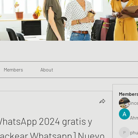
Members
About
Member
inc
Ahm
atsApp 2024 gratis y 
phu
Hackear Whatsapp] Nuevo 
phunghu