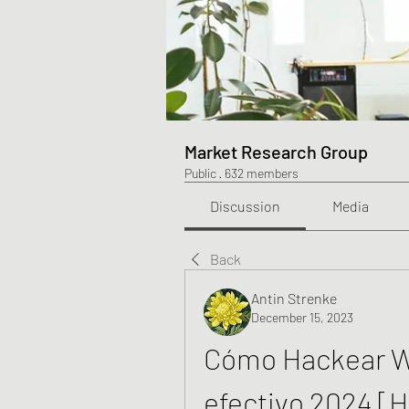
Market Research Group
Public
·
632 members
Discussion
Media
Back
Antin Strenke
December 15, 2023
Cómo Hackear Wh
efectivo 2024 [