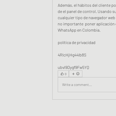
Además, el hábitos del cliente p
de el panel de control. Usando s
cualquier tipo de navegador web 
no importante  poner aplicación d
WhatsApp en Colombia.
política de privacidad
4RIcHjHg44Ib8S
ubvl9Dygf9Fw5YQ 
0
Write a comment...