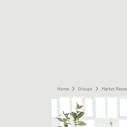
Greater Triangle Area PCC
Home
Members
Contact
Home
Groups
Market Rese