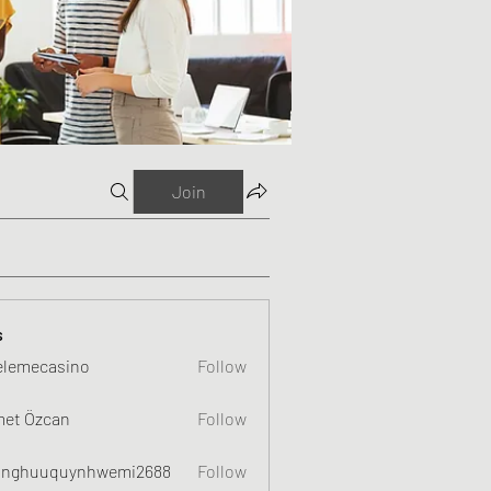
Join
s
elemecasino
Follow
et Özcan
Follow
nghuuquynhwemi2688
Follow
uquynhwemi2688