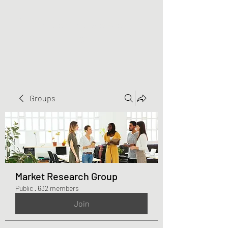
Greater Triangle Area
PCC
Groups
Market Research Group
Public
·
632 members
Join