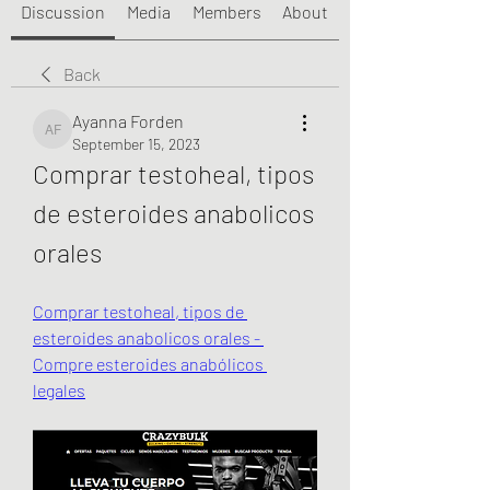
Discussion
Media
Members
About
Back
Ayanna Forden
Ayanna Forden
September 15, 2023
Comprar testoheal, tipos 
de esteroides anabolicos 
orales
Comprar testoheal, tipos de 
esteroides anabolicos orales - 
Compre esteroides anabólicos 
legales