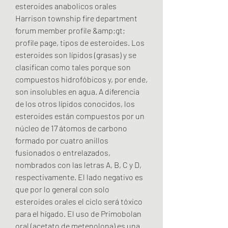
esteroides anabolicos orales 
Harrison township fire department 
forum member profile &amp;gt; 
profile page, tipos de esteroides. Los 
esteroides son lípidos (grasas) y se 
clasifican como tales porque son 
compuestos hidrofóbicos y, por ende, 
son insolubles en agua. A diferencia 
de los otros lípidos conocidos, los 
esteroides están compuestos por un 
núcleo de 17 átomos de carbono 
formado por cuatro anillos 
fusionados o entrelazados, 
nombrados con las letras A, B, C y D, 
respectivamente. El lado negativo es 
que por lo general con solo 
esteroides orales el ciclo será tóxico 
para el hígado. El uso de Primobolan 
oral (acetato de metenolona) es una 