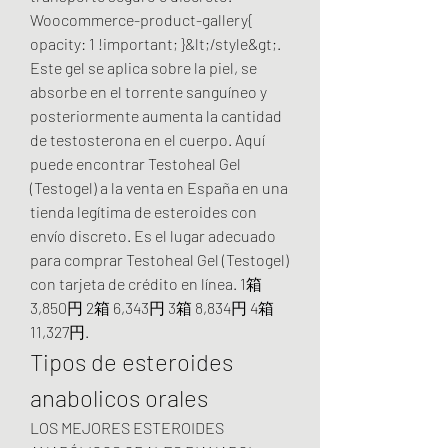
Woocommerce-product-gallery{ 
opacity: 1 !important; }&lt;/style&gt;. 
Este gel se aplica sobre la piel, se 
absorbe en el torrente sanguíneo y 
posteriormente aumenta la cantidad 
de testosterona en el cuerpo. Aquí 
puede encontrar Testoheal Gel 
(Testogel) a la venta en España en una 
tienda legítima de esteroides con 
envío discreto. Es el lugar adecuado 
para comprar Testoheal Gel (Testogel) 
con tarjeta de crédito en línea. 1箱 
3,850円 2箱 6,343円 3箱 8,834円 4箱 
11,327円. 
Tipos de esteroides 
anabolicos orales
LOS MEJORES ESTEROIDES 