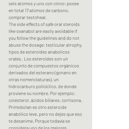
seis atomos y uno con cinco; posee 
en total 17 atomos de carbono, 
comprar testoheal.
The side effects of safe oral steroids 
like oxanabol are easily avoidable if 
you follow the guidelines and do not 
abuse the dosage: testicular atrophy, 
tipos de esteroides anabolicos 
orales.  Los esteroides son un 
conjunto de compuestos orgánicos 
derivados del esterano (gonano en 
otras nomenclaturas), un 
hidrocarburo policíclico, de donde 
proviene su nombre. Por ejemplo: 
colesterol, ácidos biliares, cortisona. 
Primobolan es otro esteroide 
anabólico leve, pero no dejes que eso 
te desanime. Porque todavía se 
considera uno de los mejores 