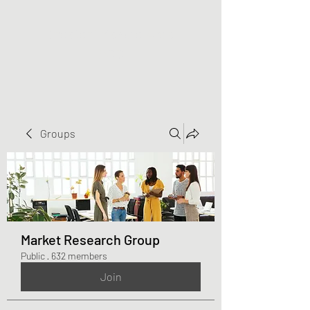
Greater Triangle Area
PCC
Groups
Market Research Group
Public
·
632 members
Join