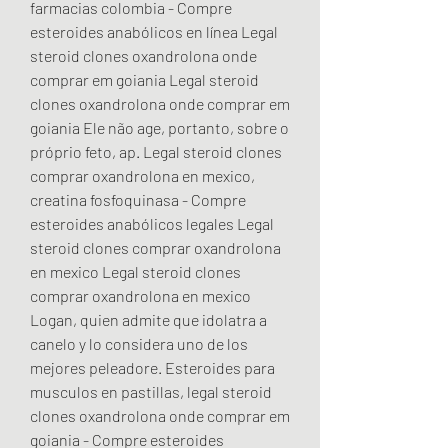
farmacias colombia - Compre 
esteroides anabólicos en línea Legal 
steroid clones oxandrolona onde 
comprar em goiania Legal steroid 
clones oxandrolona onde comprar em 
goiania Ele não age, portanto, sobre o 
próprio feto, ap. Legal steroid clones 
comprar oxandrolona en mexico, 
creatina fosfoquinasa - Compre 
esteroides anabólicos legales Legal 
steroid clones comprar oxandrolona 
en mexico Legal steroid clones 
comprar oxandrolona en mexico 
Logan, quien admite que idolatra a 
canelo y lo considera uno de los 
mejores peleadore. Esteroides para 
musculos en pastillas, legal steroid 
clones oxandrolona onde comprar em 
goiania - Compre esteroides 