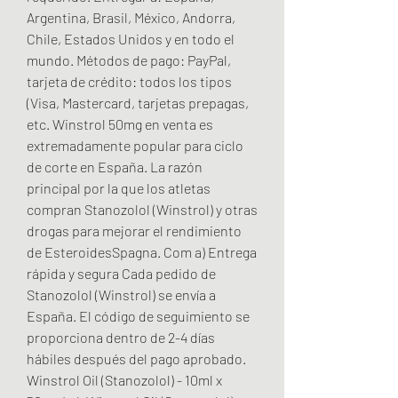
Argentina, Brasil, México, Andorra, 
Chile, Estados Unidos y en todo el 
mundo. Métodos de pago: PayPal, 
tarjeta de crédito: todos los tipos 
(Visa, Mastercard, tarjetas prepagas, 
etc. Winstrol 50mg en venta es 
extremadamente popular para ciclo 
de corte en España. La razón 
principal por la que los atletas 
compran Stanozolol (Winstrol) y otras 
drogas para mejorar el rendimiento 
de EsteroidesSpagna. Com a) Entrega 
rápida y segura Cada pedido de 
Stanozolol (Winstrol) se envía a 
España. El código de seguimiento se 
proporciona dentro de 2-4 días 
hábiles después del pago aprobado. 
Winstrol Oil (Stanozolol) - 10ml x 