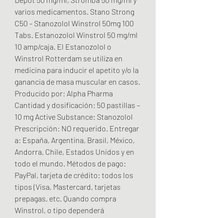
varios medicamentos. Stano Strong 
C50 – Stanozolol Winstrol 50mg 100 
Tabs. Estanozolol Winstrol 50 mg/ml 
10 amp/caja. El Estanozolol o 
Winstrol Rotterdam se utiliza en 
medicina para inducir el apetito y/o la 
ganancia de masa muscular en casos. 
Producido por: Alpha Pharma 
Cantidad y dosificación: 50 pastillas – 
10 mg Active Substance: Stanozolol 
Prescripción: NO requerido. Entregar 
a: España, Argentina, Brasil, México, 
Andorra, Chile, Estados Unidos y en 
todo el mundo. Métodos de pago: 
PayPal, tarjeta de crédito: todos los 
tipos (Visa, Mastercard, tarjetas 
prepagas, etc. Quando compra 
Winstrol, o tipo dependerá 