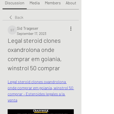
Discussion
Media
Members
About
Back
Sid Trageser
Sid Trageser
September 17, 2023
Legal steroid clones 
oxandrolona onde 
comprar em goiania, 
winstrol 50 comprar
Legal steroid clones oxandrolona 
onde comprar em goiania, winstrol 50 
comprar - Esteroides legales a la 
venta