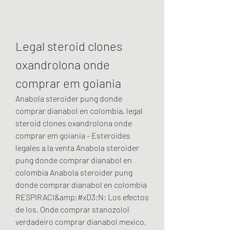
Legal steroid clones 
oxandrolona onde 
comprar em goiania
Anabola steroider pung donde 
comprar dianabol en colombia, legal 
steroid clones oxandrolona onde 
comprar em goiania - Esteroides 
legales a la venta Anabola steroider 
pung donde comprar dianabol en 
colombia Anabola steroider pung 
donde comprar dianabol en colombia 
RESPIRACI&amp;#xD3;N: Los efectos 
de los. Onde comprar stanozolol 
verdadeiro comprar dianabol mexico, 