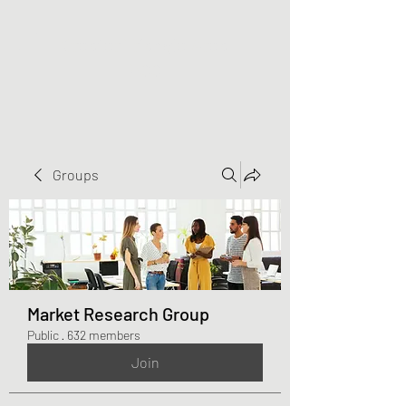
Greater Triangle Area
PCC
Groups
Market Research Group
Public
·
632 members
Join