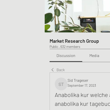
Market Research Group
Public
·
632 members
Discussion
Media
Back
Sid Trageser
September 17, 2023
Sid Trageser
Anabolika kur welche 
anabolika kur tagebuc