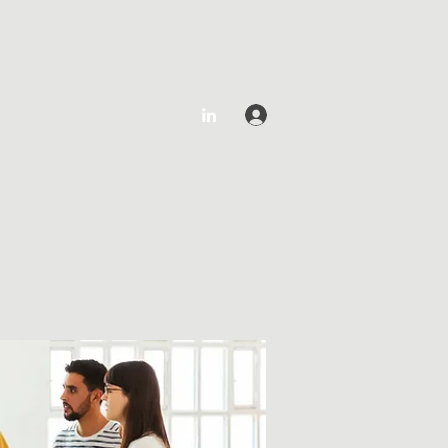
Log In