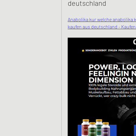
deutschland
Anabolika kur welche anabolika k
kaufen aus deutschland - Kaufen 