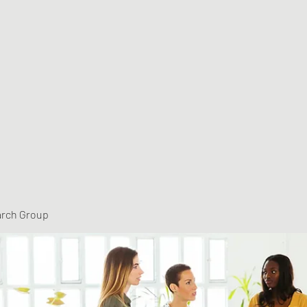
arch Group