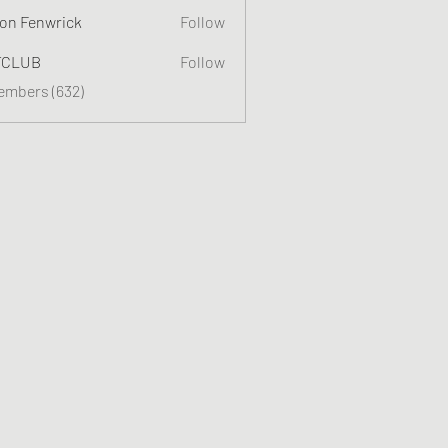
on Fenwrick
Follow
TCLUB
Follow
Members (632)