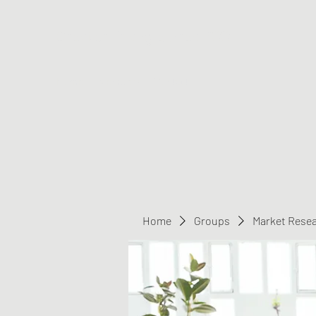
Greater Triangle Area PCC
Home
Members
Contact
Home
Groups
Market Rese