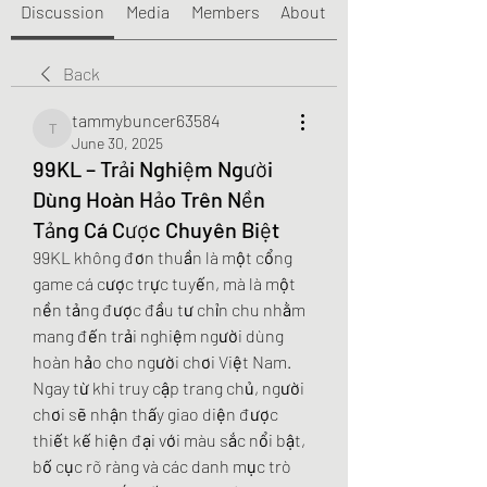
Discussion
Media
Members
About
Back
tammybuncer63584
tammybuncer63584
June 30, 2025
99KL – Trải Nghiệm Người
Dùng Hoàn Hảo Trên Nền
Tảng Cá Cược Chuyên Biệt
99KL không đơn thuần là một cổng 
game cá cược trực tuyến, mà là một 
nền tảng được đầu tư chỉn chu nhằm 
mang đến trải nghiệm người dùng 
hoàn hảo cho người chơi Việt Nam. 
Ngay từ khi truy cập trang chủ, người 
chơi sẽ nhận thấy giao diện được 
thiết kế hiện đại với màu sắc nổi bật, 
bố cục rõ ràng và các danh mục trò 