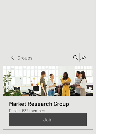
Greater Triangle Area
PCC
Groups
Market Research Group
Public
·
632 members
Join