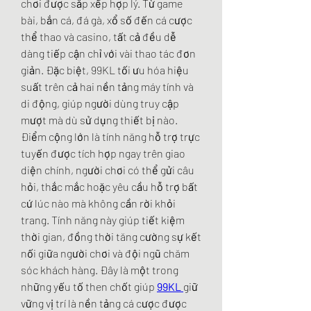
chơi được sắp xếp hợp lý. Từ game 
bài, bắn cá, đá gà, xổ số đến cá cược 
thể thao và casino, tất cả đều dễ 
dàng tiếp cận chỉ với vài thao tác đơn 
giản. Đặc biệt, 99KL tối ưu hóa hiệu 
suất trên cả hai nền tảng máy tính và 
di động, giúp người dùng truy cập 
mượt mà dù sử dụng thiết bị nào. 
Điểm cộng lớn là tính năng hỗ trợ trực 
tuyến được tích hợp ngay trên giao 
diện chính, người chơi có thể gửi câu 
hỏi, thắc mắc hoặc yêu cầu hỗ trợ bất 
cứ lúc nào mà không cần rời khỏi 
trang. Tính năng này giúp tiết kiệm 
thời gian, đồng thời tăng cường sự kết 
nối giữa người chơi và đội ngũ chăm 
sóc khách hàng. Đây là một trong 
những yếu tố then chốt giúp 
99KL 
giữ 
vững vị trí là nền tảng cá cược được 