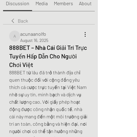
Discussion
Media
Members
About
Back
acunaanolfo
acunaanolfo
August 16, 2025
888BET – Nhà Cái Giải Trí Trực
Tuyến Hấp Dẫn Cho Người
Chơi Việt
888BET từ lâu đã trở thành địa chỉ 
quen thuộc đối với cộng đồng yêu 
thích cá cược trực tuyến tại Việt Nam 
nhờ sự uy tín, minh bạch và dịch vụ 
chất lượng cao. Với giấy phép hoạt 
động được công nhận quốc tế, nhà 
cái này mang đến một môi trường giải 
trí an toàn, công bằng và hiện đại, nơi 
người chơi có thể tận hưởng những 