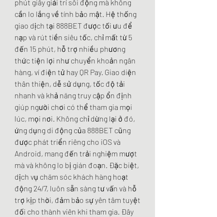
phút giây giải trí sôi động mà không 
cần lo lắng về tính bảo mật. Hệ thống 
giao dịch tại 888BET được tối ưu để 
nạp và rút tiền siêu tốc, chỉ mất từ 5 
đến 15 phút, hỗ trợ nhiều phương 
thức tiện lợi như chuyển khoản ngân 
hàng, ví điện tử hay QR Pay. Giao diện 
thân thiện, dễ sử dụng, tốc độ tải 
nhanh và khả năng truy cập ổn định 
giúp người chơi có thể tham gia mọi 
lúc, mọi nơi. Không chỉ dừng lại ở đó, 
ứng dụng di động của 888BET cũng 
được phát triển riêng cho iOS và 
Android, mang đến trải nghiệm mượt 
mà và không lo bị gián đoạn. Đặc biệt, 
dịch vụ chăm sóc khách hàng hoạt 
động 24/7, luôn sẵn sàng tư vấn và hỗ 
trợ kịp thời, đảm bảo sự yên tâm tuyệt 
đối cho thành viên khi tham gia. Đây 