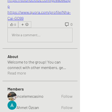
https://soundcloud.com/go99beezip
p
https://www.quora.com/profile/Nha-
Cai-GO99
0
0
Write a comment...
About
Welcome to the group! You can
connect with other members, ge
...
Read more
Members
incelemecasino
Follow
Ahmet Özcan
Follow