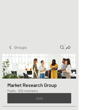
Greater Triangle Area
PCC
Groups
Market Research Group
Public
·
632 members
Join