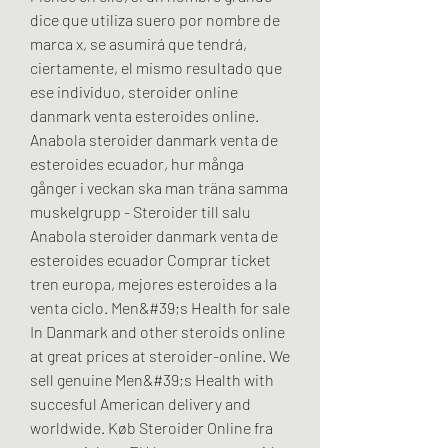
dice que utiliza suero por nombre de 
marca x, se asumirá que tendrá, 
ciertamente, el mismo resultado que 
ese individuo, steroider online 
danmark venta esteroides online. 
Anabola steroider danmark venta de 
esteroides ecuador, hur många 
gånger i veckan ska man träna samma 
muskelgrupp - Steroider till salu 
Anabola steroider danmark venta de 
esteroides ecuador Comprar ticket 
tren europa, mejores esteroides a la 
venta ciclo. Men&#39;s Health for sale 
In Danmark and other steroids online 
at great prices at steroider-online. We 
sell genuine Men&#39;s Health with 
succesful American delivery and 
worldwide. Køb Steroider Online fra 