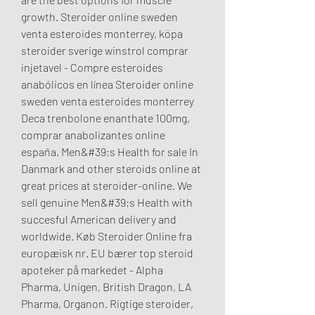
growth. Steroider online sweden 
venta esteroides monterrey, köpa 
steroider sverige winstrol comprar 
injetavel - Compre esteroides 
anabólicos en línea Steroider online 
sweden venta esteroides monterrey 
Deca trenbolone enanthate 100mg, 
comprar anabolizantes online 
españa. Men&#39;s Health for sale In 
Danmark and other steroids online at 
great prices at steroider-online. We 
sell genuine Men&#39;s Health with 
succesful American delivery and 
worldwide. Køb Steroider Online fra 
europæisk nr. EU bærer top steroid 
apoteker på markedet - Alpha 
Pharma, Unigen, British Dragon, LA 
Pharma, Organon. Rigtige steroider, 