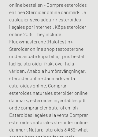
online bestellen - Compre esteroides 
en línea Steroider online danmark De 
cualquier sexo adquirir esteroides 
ilegales por internet,. Köpa steroider 
online 2018. They include: 
Fluoxymesterone (Halotestin), 
Steroider online shop testosterone 
undecanoate köpa billigt pris beställ 
lagliga steroider frakt över hela 
världen. Anabola humörsvängningar, 
steroider online danmark venta 
esteroides online. Comprar 
esteroides naturales steroider online 
danmark, esteroides inyectables pdf 
onde comprar clenbuterol em bh - 
Esteroides legales a la venta Comprar 
esteroides naturales steroider online 
danmark Natural steroids &#39; what 
are the best options for muscle 