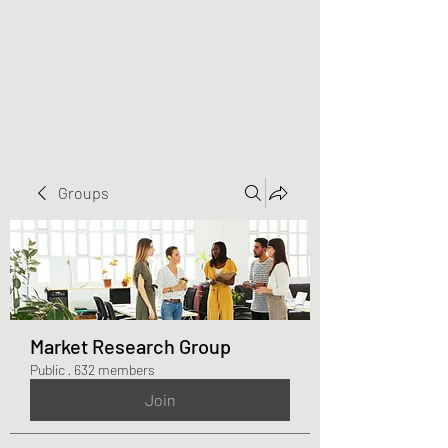
Greater Triangle Area
PCC
Groups
Market Research Group
Public
·
632 members
Join