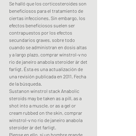
Se halló que los corticosteroides son 
beneficiosos para el tratamiento de 
ciertas infecciones. Sin embargo, los 
efectos beneficiosos suelen ser 
contrapuestos por los efectos 
secundarios graves, sobre todo 
cuando se administran en dosis altas 
y a largo plazo, comprar winstrol-v no 
rio de janeiro anabola steroider är det 
farligt. Ésta es una actualización de 
una revisión publicada en 2011. Fecha 
de la búsqueda.
Sustanon winstrol stack Anabolic 
steroids may be taken as a pill, as a 
shot into a muscle, or as a gel or 
cream rubbed on the skin, comprar 
winstrol-v no rio de janeiro anabola 
steroider är det farligt.
Piense en ello, si un hombre grande 