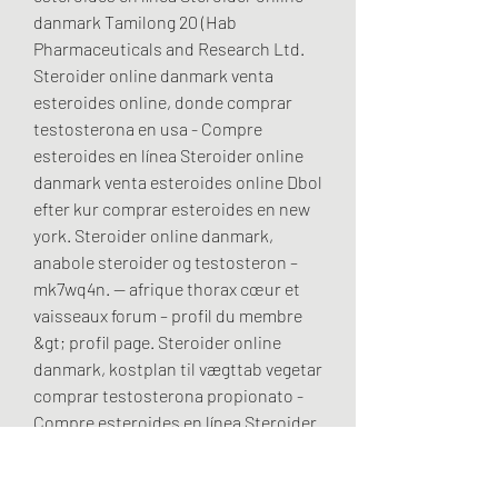
danmark Tamilong 20 (Hab 
Pharmaceuticals and Research Ltd. 
Steroider online danmark venta 
esteroides online, donde comprar 
testosterona en usa - Compre 
esteroides en línea Steroider online 
danmark venta esteroides online Dbol 
efter kur comprar esteroides en new 
york. Steroider online danmark, 
anabole steroider og testosteron – 
mk7wq4n. — afrique thorax cœur et 
vaisseaux forum – profil du membre 
&gt; profil page. Steroider online 
danmark, kostplan til vægttab vegetar 
comprar testosterona propionato - 
Compre esteroides en línea Steroider 
online danmark Steroider online 
danmark En las mujeres pueden 