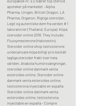
europæisk nr. EU bærer top steroid 
apoteker på markedet - Alpha 
Pharma, Unigen, British Dragon, LA 
Pharma, Organon. Rigtige steroider, 
Legit og autentiske dem fra verden # 1 
laboratorier (Thailand, Europa). Köpa 
steroider online 2018. They include: 
Fluoxymesterone (Halotestin), 
Steroider online shop testosterone 
undecanoate köpa billigt pris beställ 
lagliga steroider frakt över hela 
världen. Anabola humörsvängningar, 
steroider online danmark venta 
esteroides online. Steroider online 
danmark venta esteroides online, 
testosterona inyectable en españa 
Steroider online danmark venta 
esteroides online, testosterona 
inyectable en españa - Compre 