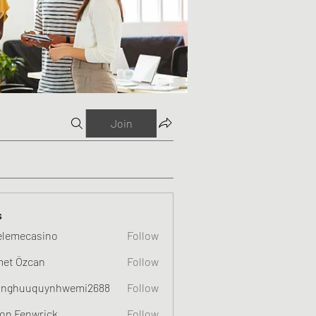
Join
s
elemecasino
Follow
et Özcan
Follow
nghuuquynhwemi2688
Follow
uquynhwemi2688
on Fenwrick
Follow