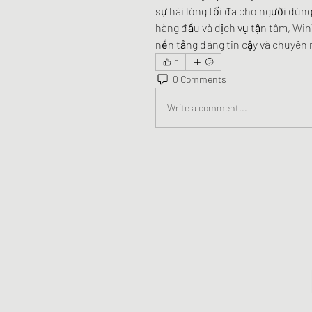
sự hài lòng tối đa cho người dùng
hàng đầu và dịch vụ tận tâm, Win
nền tảng đáng tin cậy và chuyên 
0
0 Comments
Write a comment...