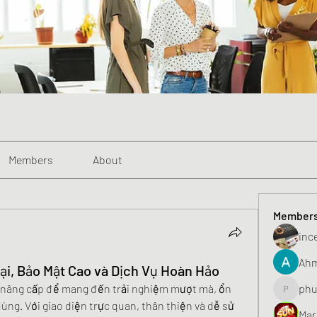
Members
About
Member
inc
Ahm
i, Bảo Mật Cao và Dịch Vụ Hoàn Hảo
nâng cấp để mang đến trải nghiệm mượt mà, ổn 
phu
phunghu
ùng. Với giao diện trực quan, thân thiện và dễ sử 
Mar