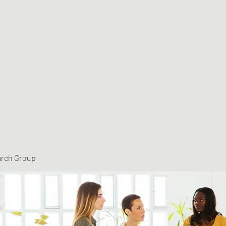
arch Group