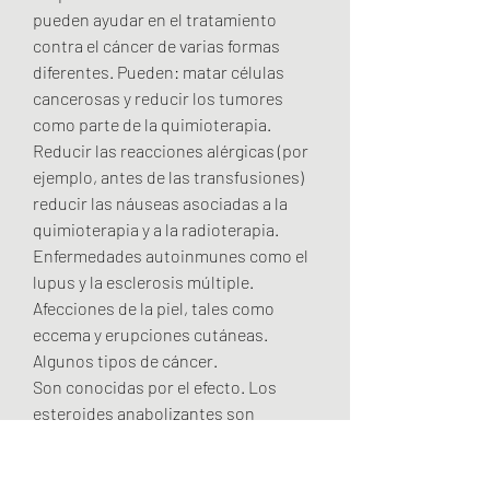
pueden ayudar en el tratamiento 
contra el cáncer de varias formas 
diferentes. Pueden: matar células 
cancerosas y reducir los tumores 
como parte de la quimioterapia. 
Reducir las reacciones alérgicas (por 
ejemplo, antes de las transfusiones) 
reducir las náuseas asociadas a la 
quimioterapia y a la radioterapia. 
Enfermedades autoinmunes como el 
lupus y la esclerosis múltiple. 
Afecciones de la piel, tales como 
eccema y erupciones cutáneas. 
Algunos tipos de cáncer. 
Son conocidas por el efecto. Los 
esteroides anabolizantes son 
hormonas sexuales masculinas 
(también llamadas andrógenos) -