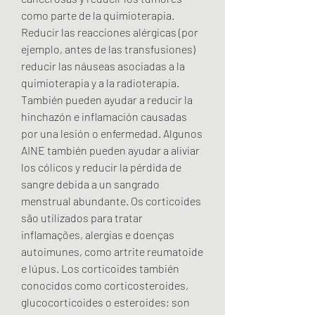
como parte de la quimioterapia. 
Reducir las reacciones alérgicas (por 
ejemplo, antes de las transfusiones) 
reducir las náuseas asociadas a la 
quimioterapia y a la radioterapia. 
También pueden ayudar a reducir la 
hinchazón e inflamación causadas 
por una lesión o enfermedad. Algunos 
AINE también pueden ayudar a aliviar 
los cólicos y reducir la pérdida de 
sangre debida a un sangrado 
menstrual abundante. Os corticoides 
são utilizados para tratar 
inflamações, alergias e doenças 
autoimunes, como artrite reumatoide 
e lúpus. Los corticoides también 
conocidos como corticosteroides, 
glucocorticoides o esteroides; son 