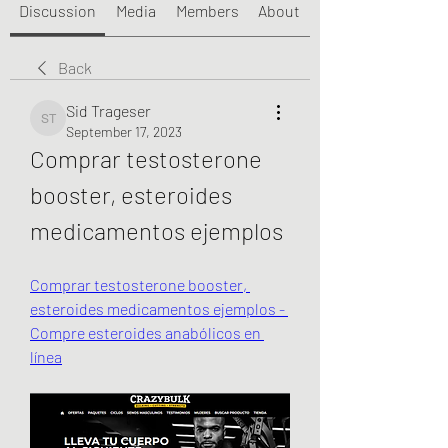
Discussion
Media
Members
About
Back
Sid Trageser
Sid Trageser
September 17, 2023
Comprar testosterone 
booster, esteroides 
medicamentos ejemplos
Comprar testosterone booster, 
esteroides medicamentos ejemplos - 
Compre esteroides anabólicos en 
línea