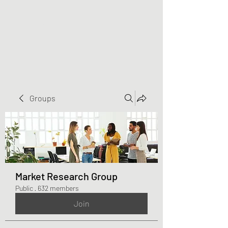
Greater Triangle Area
PCC
Groups
Market Research Group
Public
·
632 members
Join