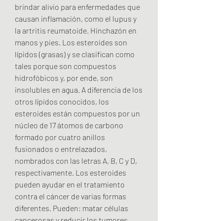
brindar alivio para enfermedades que 
causan inflamación, como el lupus y 
la artritis reumatoide. Hinchazón en 
manos y pies. Los esteroides son 
lípidos (grasas) y se clasifican como 
tales porque son compuestos 
hidrofóbicos y, por ende, son 
insolubles en agua. A diferencia de los 
otros lípidos conocidos, los 
esteroides están compuestos por un 
núcleo de 17 átomos de carbono 
formado por cuatro anillos 
fusionados o entrelazados, 
nombrados con las letras A, B, C y D, 
respectivamente. Los esteroides 
pueden ayudar en el tratamiento 
contra el cáncer de varias formas 
diferentes. Pueden: matar células 
cancerosas y reducir los tumores 