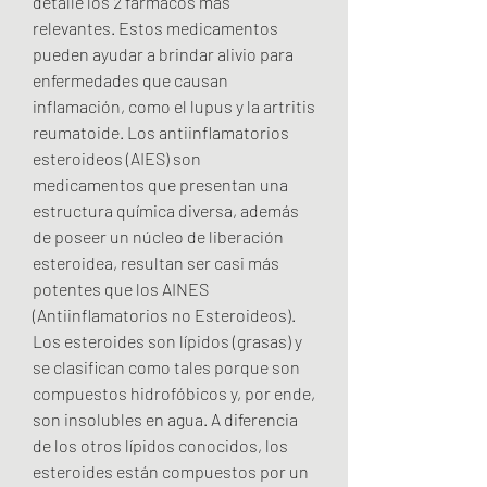
detalle los 2 fármacos más 
relevantes. Estos medicamentos 
pueden ayudar a brindar alivio para 
enfermedades que causan 
inflamación, como el lupus y la artritis 
reumatoide. Los antiinflamatorios 
esteroideos (AIES) son 
medicamentos que presentan una 
estructura química diversa, además 
de poseer un núcleo de liberación 
esteroidea, resultan ser casi más 
potentes que los AINES 
(Antiinflamatorios no Esteroideos). 
Los esteroides son lípidos (grasas) y 
se clasifican como tales porque son 
compuestos hidrofóbicos y, por ende, 
son insolubles en agua. A diferencia 
de los otros lípidos conocidos, los 
esteroides están compuestos por un 