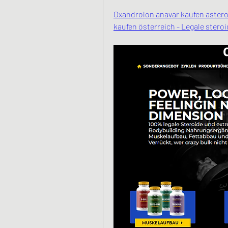
Oxandrolon anavar kaufen asteroi
kaufen österreich - Legale stero