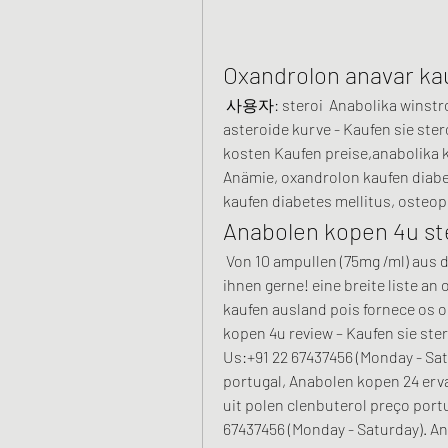
Oxandrolon anavar ka
 사용자: steroi  Anabolika winstrol kaufen steroid kur kosten, anabolika zum kaufen 
asteroide kurve - Kaufen sie ster
kosten Kaufen preise,anabolika ka
Anämie, oxandrolon kaufen diabe
kaufen diabetes mellitus, osteop
Anabolen kopen 4u ste
 Von 10 ampullen (75mg /ml) aus der auswahl zu ihnen passt? unsere berater helfen 
ihnen gerne! eine breite liste an 
kaufen ausland pois fornece os o
kopen 4u review – Kaufen sie ster
Us:+91 22 67437456 (Monday - Sat
portugal, Anabolen kopen 24 erva
uit polen clenbuterol preço portu
67437456 (Monday - Saturday). Ana