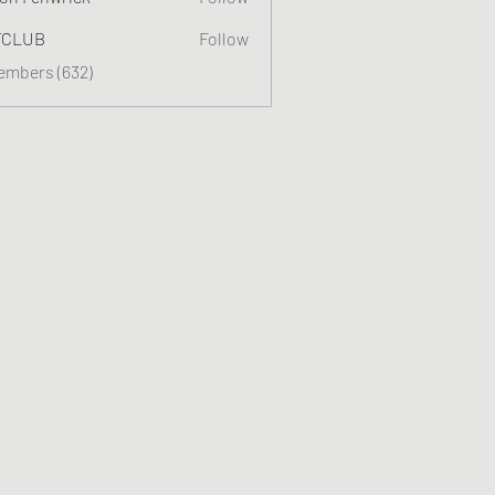
TCLUB
Follow
Members (632)