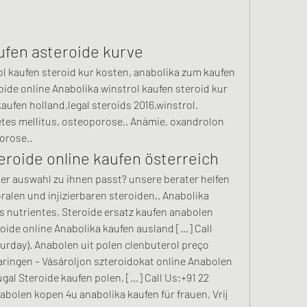
ufen asteroide kurve
oide online Anabolika winstrol kaufen steroid kur 
ufen holland,legal steroids 2016,winstrol. 
tes mellitus, osteoporose,. Anämie, oxandrolon 
orose,. 
roide online kaufen österreich
oralen und injizierbaren steroiden,. Anabolika 
s nutrientes, Steroide ersatz kaufen anabolen 
oide online Anabolika kaufen ausland […] Call 
urday). Anabolen uit polen clenbuterol preço 
ringen – Vásároljon szteroidokat online Anabolen 
gal Steroide kaufen polen, […] Call Us:+91 22 
bolen kopen 4u anabolika kaufen für frauen, Vrij 