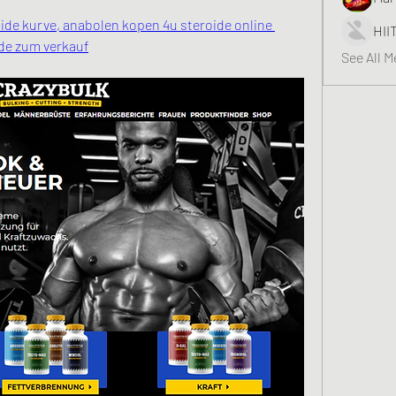
de kurve, anabolen kopen 4u steroide online 
HII
ide zum verkauf
See All 