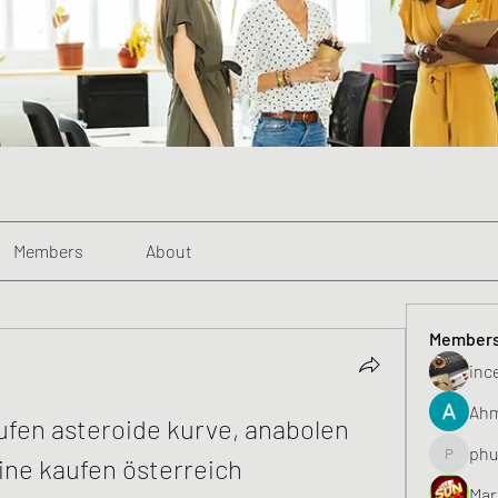
Members
About
Member
inc
Ahm
fen asteroide kurve, anabolen 
phu
ine kaufen österreich
phunghu
Mar