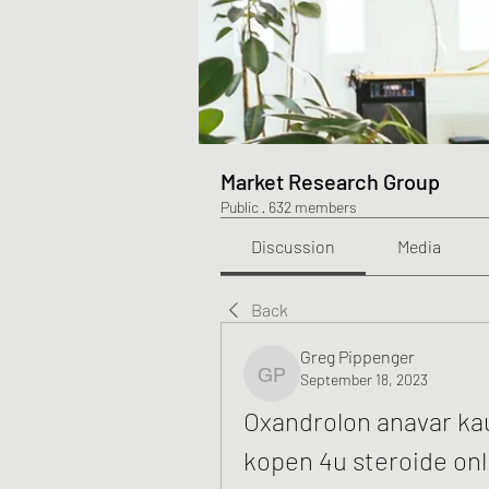
Market Research Group
Public
·
632 members
Discussion
Media
Back
Greg Pippenger
September 18, 2023
Greg Pippenger
Oxandrolon anavar kau
kopen 4u steroide onl