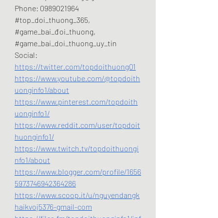
Phone: 0989021964
#top_doi_thuong_365, 
#game_bai_đoi_thuong, 
#game_bai_doi_thuong_uy_tin
Social: 
https://twitter.com/topdoithuong01
https://www.youtube.com/@topdoith
uonginfo1/about
https://www.pinterest.com/topdoith
uonginfo1/
https://www.reddit.com/user/topdoit
huonginfo1/
https://www.twitch.tv/topdoithuongi
nfo1/about
https://www.blogger.com/profile/1656
5973746942364286
https://www.scoop.it/u/nguyendangk
haikvoj5376-gmail-com