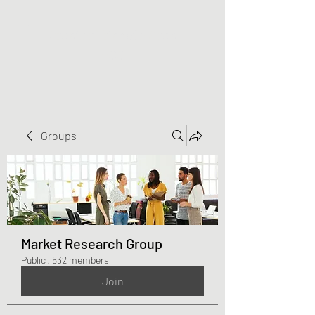
Greater Triangle Area
PCC
Groups
Market Research Group
Public
·
632 members
Join