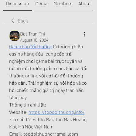
Discussion
Media
Members
About
Back
Dat Tran Thi
August 10, 2024
Game bài đổi thưởng
 là thương hiệu 
casino hàng đầu, cung cấp trải 
nghiệm chơi game bài trực tuyến và 
nổ hũ đổi thưởng đỉnh cao, bắn cá đổi 
thưởng online với cơ hội đổi thưởng 
hấp dẫn. Trải nghiệm sự hồi hộp và cơ 
hội chiến thắng giá trị ngay trên nền 
tảng này
Thông tin chi tiết:
Website:
https://topdoithuong.info/
Địa chỉ: 131 P. Tân Mai, Tân Mai, Hoàng 
Mai, Hà Nội, Việt Nam
Email: 
topdoithuong@gmail.com