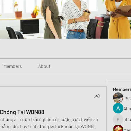
Members
About
Member
inc
Ahm
 Chóng Tại WON88
những ai muốn trải nghiệm cá cược trực tuyến an 
phu
phunghu
 thắng lớn. Quy trình đăng ký tài khoản tại WON88 
Mar