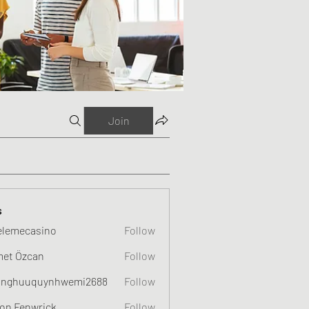
Join
s
elemecasino
Follow
et Özcan
Follow
nghuuquynhwemi2688
Follow
uquynhwemi2688
on Fenwrick
Follow