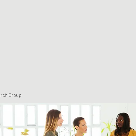
arch Group