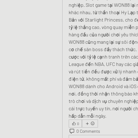
nghiệp. Slot game tại WON88 lại 
khác nhau, từ thần thoại Hy Lạp
Bản với Starlight Princess, cho đ
tỷ lệ thắng cao, vòng quay miễn ph
hàng đầu của người chơi yêu thích 
WON88 cũng mang lại sự sôi động
cơ chế săn boss đầy thách thức. 
cược với tỷ lệ cạnh tranh trên cá
League đến NBA, UFC hay các giải
và rút tiền đều được xử lý nhanh 
điện tử, không mất phí và đảm bả
WON88 dành cho Android và iOS g
nơi, đồng thời nhận thông báo khu
trò chơi và dịch vụ chuyên nghiệ
cái trực tuyến uy tín, nơi người c
hấp dẫn mỗi ngày.
0
0 Comments