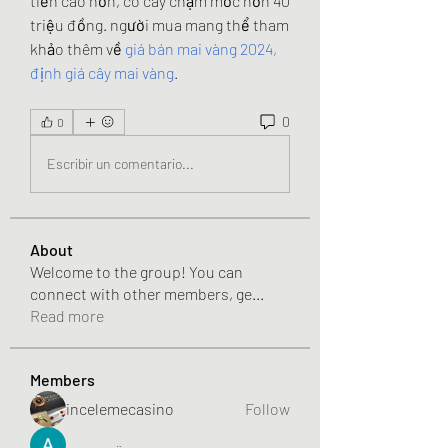
tiền cao hơn, có cây chạm mốc hơn 40 
triệu đồng. người mua mang thể tham 
khảo thêm về 
giá bán mai vàng 2024, 
định giá cây mai vàng
.
0
0
Escribir un comentario...
About
Welcome to the group! You can
connect with other members, ge
...
Read more
Members
incelemecasino
Follow