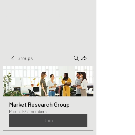
Greater Triangle Area
PCC
Groups
Market Research Group
Public
·
632 members
Join