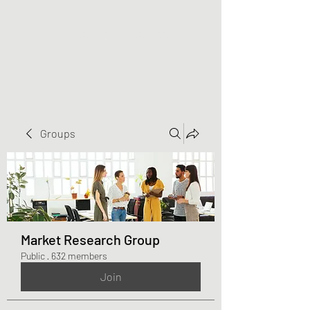
Greater Triangle Area
PCC
Groups
Market Research Group
Public
·
632 members
Join