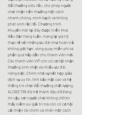
đổi thưởng siêu tốc, cho phép người 
chơi nhận tiền thưởng một cách 
nhanh chóng, minh bạch và không 
phát sinh rắc rối. Chương trình 
khuyến mãi tại đây được triển khai 
đều đặn hàng tuần, mang lại giá trị 
thực tế với những ưu đãi như hoàn trả 
không giới hạn, vòng quay miễn phí và 
phần quà hấp dẫn cho thành viên mới. 
Các thành viên VIP còn có cơ hội nhận 
thưởng sinh nhật và nhiều ưu đãi 
riêng biệt. Chính nhờ sự kết hợp giữa 
dịch vụ uy tín, tính bảo mật cao và hệ 
thống trò chơi đổi thưởng chất lượng, 
ALOBET88 đã trở thành địa chỉ đáng 
tin cậy, nơi người chơi không chỉ tìm 
thấy niềm vui giải trí mà còn có cơ hội 
cải thiện tài chính cá nhân một cách 