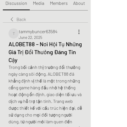
Discussion
Media
Members
About
Back
tammybuncer63584
tammybuncer63584
June 22, 2025
ALOBET88 – Nơi Hội Tụ Những
Giá Trị Đổi Thưởng Đáng Tin
Cậy
Trong bối cảnh thị trường đổi thưởng 
ngày càng sôi động, ALOBET88 đã 
khẳng định vị thế là một trong những 
cổng game hàng đầu nhờ hệ thống 
hoạt động ổn định, giao diện tối ưu và 
dịch vụ hỗ trợ tận tình. Trang web 
được thiết kế với cấu trúc hiện đại, dễ 
sử dụng cho mọi đối tượng người 
dùng, từ người mới làm quen đến 