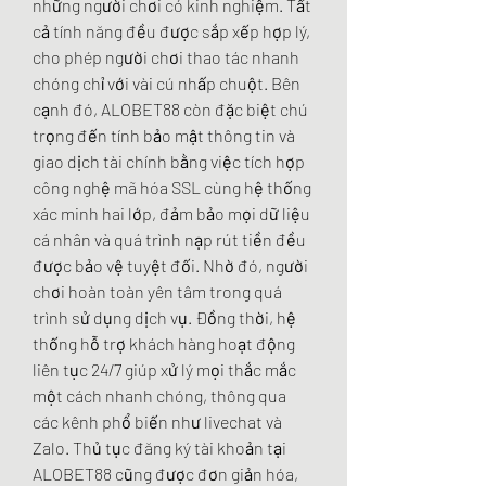
những người chơi có kinh nghiệm. Tất 
cả tính năng đều được sắp xếp hợp lý, 
cho phép người chơi thao tác nhanh 
chóng chỉ với vài cú nhấp chuột. Bên 
cạnh đó, ALOBET88 còn đặc biệt chú 
trọng đến tính bảo mật thông tin và 
giao dịch tài chính bằng việc tích hợp 
công nghệ mã hóa SSL cùng hệ thống 
xác minh hai lớp, đảm bảo mọi dữ liệu 
cá nhân và quá trình nạp rút tiền đều 
được bảo vệ tuyệt đối. Nhờ đó, người 
chơi hoàn toàn yên tâm trong quá 
trình sử dụng dịch vụ. Đồng thời, hệ 
thống hỗ trợ khách hàng hoạt động 
liên tục 24/7 giúp xử lý mọi thắc mắc 
một cách nhanh chóng, thông qua 
các kênh phổ biến như livechat và 
Zalo. Thủ tục đăng ký tài khoản tại 
ALOBET88 cũng được đơn giản hóa, 