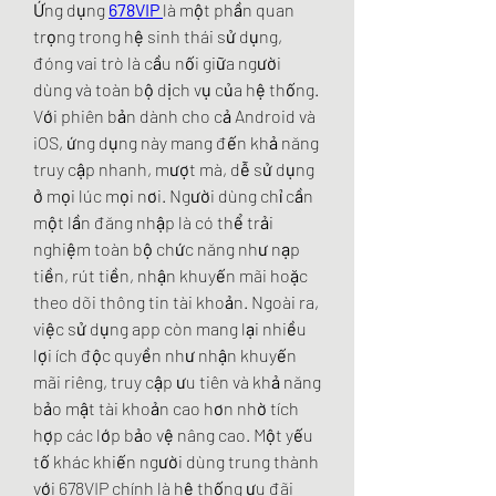
Ứng dụng 
678VIP 
là một phần quan 
trọng trong hệ sinh thái sử dụng, 
đóng vai trò là cầu nối giữa người 
dùng và toàn bộ dịch vụ của hệ thống. 
Với phiên bản dành cho cả Android và 
iOS, ứng dụng này mang đến khả năng 
truy cập nhanh, mượt mà, dễ sử dụng 
ở mọi lúc mọi nơi. Người dùng chỉ cần 
một lần đăng nhập là có thể trải 
nghiệm toàn bộ chức năng như nạp 
tiền, rút tiền, nhận khuyến mãi hoặc 
theo dõi thông tin tài khoản. Ngoài ra, 
việc sử dụng app còn mang lại nhiều 
lợi ích độc quyền như nhận khuyến 
mãi riêng, truy cập ưu tiên và khả năng 
bảo mật tài khoản cao hơn nhờ tích 
hợp các lớp bảo vệ nâng cao. Một yếu 
tố khác khiến người dùng trung thành 
với 678VIP chính là hệ thống ưu đãi 