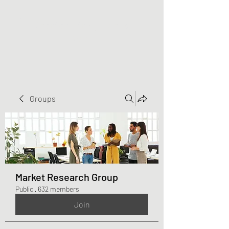
Greater Triangle Area
PCC
Groups
Market Research Group
Public
·
632 members
Join