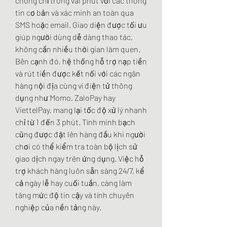
chóng chỉ trong vài phút với các thông 
tin cơ bản và xác minh an toàn qua 
SMS hoặc email. Giao diện được tối ưu 
giúp người dùng dễ dàng thao tác, 
không cần nhiều thời gian làm quen. 
Bên cạnh đó, hệ thống hỗ trợ nạp tiền 
và rút tiền được kết nối với các ngân 
hàng nội địa cùng ví điện tử thông 
dụng như Momo, ZaloPay hay 
ViettelPay, mang lại tốc độ xử lý nhanh 
chỉ từ 1 đến 3 phút. Tính minh bạch 
cũng được đặt lên hàng đầu khi người 
chơi có thể kiểm tra toàn bộ lịch sử 
giao dịch ngay trên ứng dụng. Việc hỗ 
trợ khách hàng luôn sẵn sàng 24/7, kể 
cả ngày lễ hay cuối tuần, càng làm 
tăng mức độ tin cậy và tính chuyên 
nghiệp của nền tảng này.