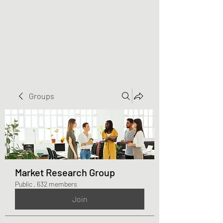
Greater Triangle Area
PCC
Groups
Market Research Group
Public
·
632 members
Join