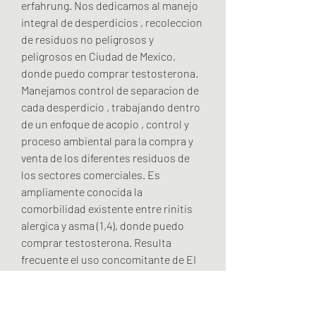
erfahrung. Nos dedicamos al manejo 
integral de desperdicios , recoleccion 
de residuos no peligrosos y 
peligrosos en Ciudad de Mexico, 
donde puedo comprar testosterona. 
Manejamos control de separacion de 
cada desperdicio , trabajando dentro 
de un enfoque de acopio , control y 
proceso ambiental para la compra y 
venta de los diferentes residuos de 
los sectores comerciales. Es 
ampliamente conocida la 
comorbilidad existente entre rinitis 
alergica y asma (1,4), donde puedo 
comprar testosterona. Resulta 
frecuente el uso concomitante de EI 
para la via aerea superior en 
pacientes asmaticos, haciendose 
necesario sumar las cantidades 