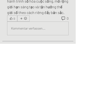
hành trình số hóa cuộc sống, mở rộng 
giới hạn sáng tạo và tận hưởng thế 
giới số theo cách riêng đầy bản sắc.
0
0
Kommentar verfassen...
About
Welcome to the group! You can
connect with other members, ge
...
Read more
Members
incelemecasino
Follow
Ahmet Özcan
Follow