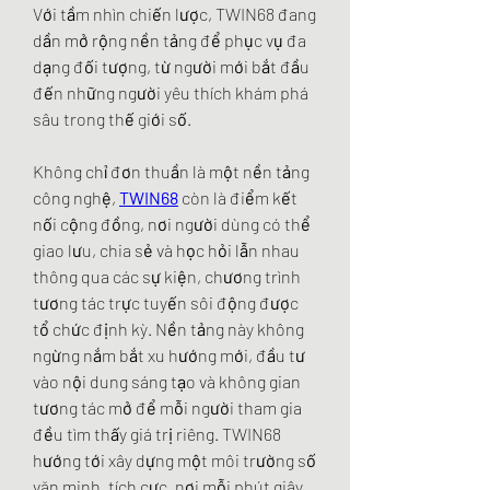
Với tầm nhìn chiến lược, TWIN68 đang 
dần mở rộng nền tảng để phục vụ đa 
dạng đối tượng, từ người mới bắt đầu 
đến những người yêu thích khám phá 
sâu trong thế giới số.
Không chỉ đơn thuần là một nền tảng 
công nghệ, 
TWIN68
 còn là điểm kết 
nối cộng đồng, nơi người dùng có thể 
giao lưu, chia sẻ và học hỏi lẫn nhau 
thông qua các sự kiện, chương trình 
tương tác trực tuyến sôi động được 
tổ chức định kỳ. Nền tảng này không 
ngừng nắm bắt xu hướng mới, đầu tư 
vào nội dung sáng tạo và không gian 
tương tác mở để mỗi người tham gia 
đều tìm thấy giá trị riêng. TWIN68 
hướng tới xây dựng một môi trường số 
văn minh, tích cực, nơi mỗi phút giây 