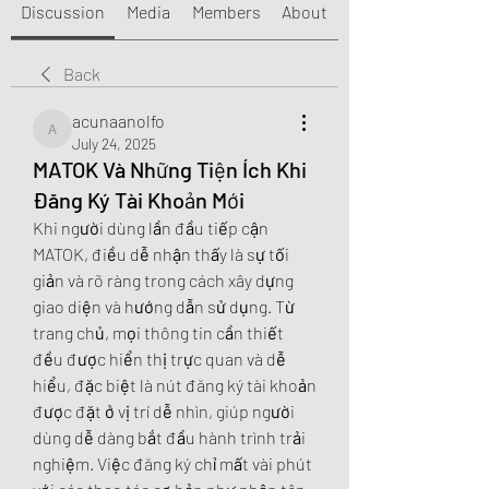
Discussion
Media
Members
About
Back
acunaanolfo
acunaanolfo
July 24, 2025
MATOK Và Những Tiện Ích Khi
Đăng Ký Tài Khoản Mới
Khi người dùng lần đầu tiếp cận 
MATOK, điều dễ nhận thấy là sự tối 
giản và rõ ràng trong cách xây dựng 
giao diện và hướng dẫn sử dụng. Từ 
trang chủ, mọi thông tin cần thiết 
đều được hiển thị trực quan và dễ 
hiểu, đặc biệt là nút đăng ký tài khoản 
được đặt ở vị trí dễ nhìn, giúp người 
dùng dễ dàng bắt đầu hành trình trải 
nghiệm. Việc đăng ký chỉ mất vài phút 