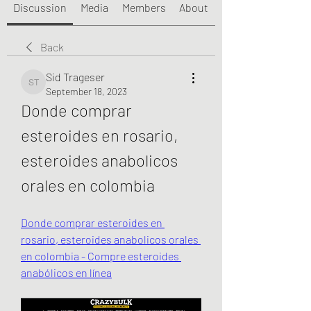
Discussion
Media
Members
About
Back
Sid Trageser
Sid Trageser
September 18, 2023
Donde comprar 
esteroides en rosario, 
esteroides anabolicos 
orales en colombia
Donde comprar esteroides en 
rosario, esteroides anabolicos orales 
en colombia - Compre esteroides 
anabólicos en línea