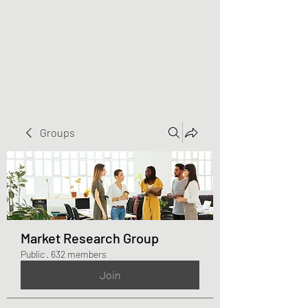
Greater Triangle Area
PCC
Groups
Market Research Group
Public
·
632 members
Join