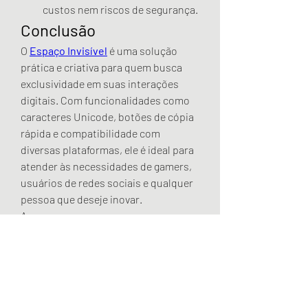
custos nem riscos de segurança.
Conclusão
O 
Espaço Invisível
 é uma solução 
prática e criativa para quem busca 
exclusividade em suas interações 
digitais. Com funcionalidades como 
caracteres Unicode, botões de cópia 
rápida e compatibilidade com 
diversas plataformas, ele é ideal para 
atender às necessidades de gamers, 
usuários de redes sociais e qualquer 
pessoa que deseje inovar.
Acesse agora mesmo e comece a 
aproveitar todas as funcionalidades 
do Espaço Invisível. Seja criativo e 
destaque-se no mundo digital!
0
0
7