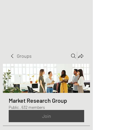
Greater Triangle Area
PCC
Groups
Market Research Group
Public
·
632 members
Join