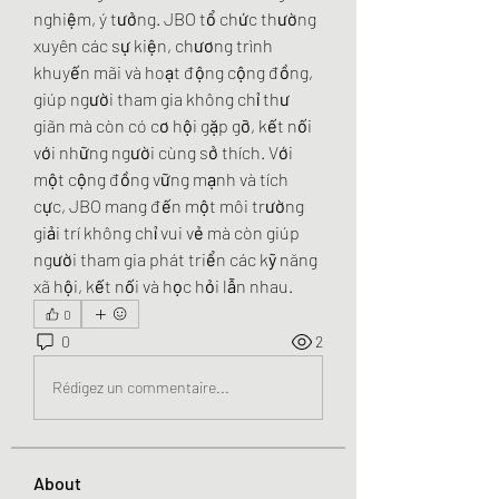
nghiệm, ý tưởng. JBO tổ chức thường 
xuyên các sự kiện, chương trình 
khuyến mãi và hoạt động cộng đồng, 
giúp người tham gia không chỉ thư 
giãn mà còn có cơ hội gặp gỡ, kết nối 
với những người cùng sở thích. Với 
một cộng đồng vững mạnh và tích 
cực, JBO mang đến một môi trường 
giải trí không chỉ vui vẻ mà còn giúp 
người tham gia phát triển các kỹ năng 
xã hội, kết nối và học hỏi lẫn nhau.
0
0
2
Rédigez un commentaire...
About