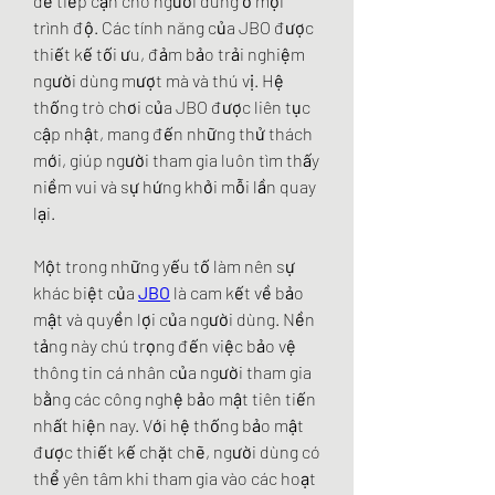
dễ tiếp cận cho người dùng ở mọi 
trình độ. Các tính năng của JBO được 
thiết kế tối ưu, đảm bảo trải nghiệm 
người dùng mượt mà và thú vị. Hệ 
thống trò chơi của JBO được liên tục 
cập nhật, mang đến những thử thách 
mới, giúp người tham gia luôn tìm thấy 
niềm vui và sự hứng khởi mỗi lần quay 
lại.
Một trong những yếu tố làm nên sự 
khác biệt của 
JBO
 là cam kết về bảo 
mật và quyền lợi của người dùng. Nền 
tảng này chú trọng đến việc bảo vệ 
thông tin cá nhân của người tham gia 
bằng các công nghệ bảo mật tiên tiến 
nhất hiện nay. Với hệ thống bảo mật 
được thiết kế chặt chẽ, người dùng có 
thể yên tâm khi tham gia vào các hoạt 