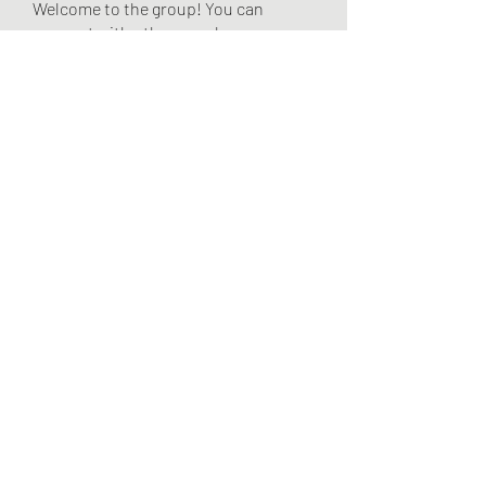
Welcome to the group! You can
connect with other members, ge
...
Read more
Members
incelemecasino
Follow
Ahmet Özcan
Follow
phunghuuquynhwemi2688
Follow
phunghuuquynhwemi2688
Maron Fenwrick
Follow
HIITCLUB
Follow
See All Members (632)