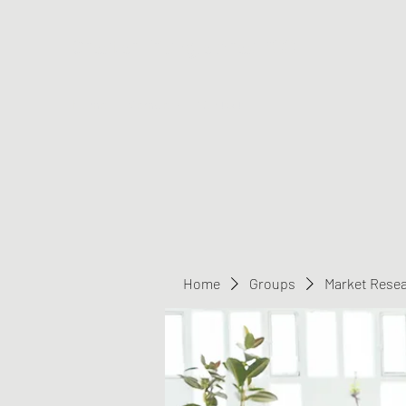
Greater Triangle Area PCC
Home
Members
Contact
Home
Groups
Market Rese