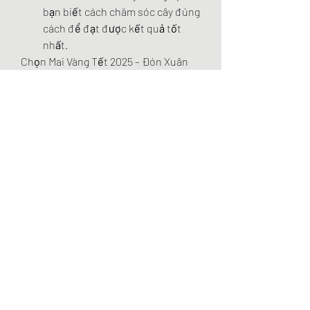
bạn biết cách chăm sóc cây đúng 
cách để đạt được kết quả tốt 
nhất.
Chọn Mai Vàng Tết 2025 – Đón Xuân 
Thịnh Vượng
Với sự lựa chọn đa dạng từ giống mai, 
cách chăm sóc đến giá cả, Vườn Mai 
Vàng Bình Dương là địa chỉ lý tưởng 
giúp bạn tìm mua cây mai vàng để đón 
Tết 2025. Đến với chúng tôi, bạn 
không chỉ sở hữu những cây mai đẹp 
mà còn nhận được sự hỗ trợ nhiệt 
tình để chăm sóc cây mai một cách 
tốt nhất. Hãy đến và cảm nhận không 
khí Tết với sắc vàng rực rỡ, mang lại 
may mắn và tài lộc cho gia đình trong 
năm mới! Các bạn có thể tham khảo 
thêm về 
Top 5 nhà vườn cung cấp mai 