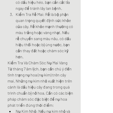
có dấu hiệu héo, bạn cần cắt tỉa 
ngay để tránh lây lan bệnh.
Kiểm Tra Rễ Mai: Rễ là bộ phận 
quan trọng quyết định sức khỏe 
của cây. Rễ khỏe mạnh thường có 
màu trắng hoặc vàng nhạt. Nếu 
rễ chuyển sang màu nâu, có dấu 
hiệu thối hoặc bị úng nước, bạn 
cần thay đất hoặc chăm sóc kỹ 
hơn.
Kiểm Tra Và Chăm Sóc Nụ Mai Vàng
Từ tháng 7 âm lịch, bạn cần chú ý đến 
tình trạng nụ hoa (nụ kim) trên cây 
mai. Những nụ kim nhỏ xuất hiện trên 
cành là dấu hiệu cây đang trong quá 
trình chuẩn bị nở hoa. Cần có các biện 
pháp chăm sóc đặc biệt để nụ hoa 
phát triển đúng thời điểm:
Nụ Kim Nhỏ: Nếu nụ kim nhỏ và 