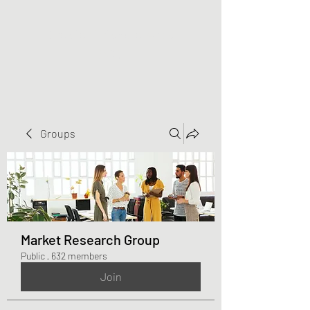
Greater Triangle Area
PCC
Groups
Market Research Group
Public
·
632 members
Join