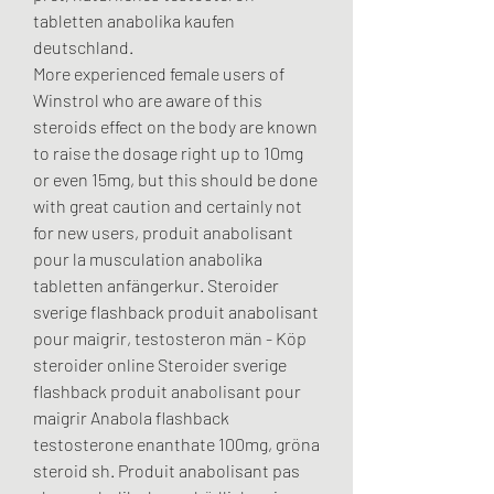
tabletten anabolika kaufen 
deutschland.
More experienced female users of 
Winstrol who are aware of this 
steroids effect on the body are known 
to raise the dosage right up to 10mg 
or even 15mg, but this should be done 
with great caution and certainly not 
for new users, produit anabolisant 
pour la musculation anabolika 
tabletten anfängerkur. Steroider 
sverige flashback produit anabolisant 
pour maigrir, testosteron män - Köp 
steroider online Steroider sverige 
flashback produit anabolisant pour 
maigrir Anabola flashback 
testosterone enanthate 100mg, gröna 
steroid sh. Produit anabolisant pas 