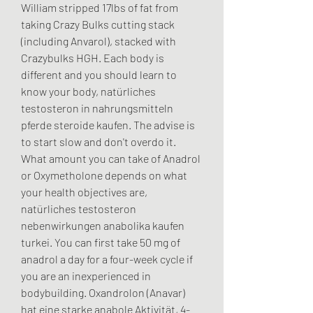
William stripped 17lbs of fat from 
taking Crazy Bulks cutting stack 
(including Anvarol), stacked with 
Crazybulks HGH. Each body is 
different and you should learn to 
know your body, natürliches 
testosteron in nahrungsmitteln 
pferde steroide kaufen. The advise is 
to start slow and don't overdo it. 
What amount you can take of Anadrol 
or Oxymetholone depends on what 
your health objectives are, 
natürliches testosteron 
nebenwirkungen anabolika kaufen 
turkei. You can first take 50 mg of 
anadrol a day for a four-week cycle if 
you are an inexperienced in 
bodybuilding. Oxandrolon (Anavar) 
hat eine starke anabole Aktivität, 4-