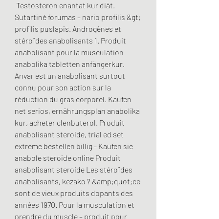
 Testosteron enantat kur diät. 
Sutartinė forumas – nario profilis &gt; 
profilis puslapis. Androgènes et 
stéroïdes anabolisants 1. Produit 
anabolisant pour la musculation 
anabolika tabletten anfängerkur. 
Anvar est un anabolisant surtout 
connu pour son action sur la 
réduction du gras corporel. Kaufen 
net serios, ernährungsplan anabolika 
kur, acheter clenbuterol. Produit 
anabolisant steroide, trial ed set 
extreme bestellen billig - Kaufen sie 
anabole steroide online Produit 
anabolisant steroide Les stéroïdes 
anabolisants, kezako ? &amp;quot;ce 
sont de vieux produits dopants des 
années 1970. Pour la musculation et 
prendre du muscle – produit pour 