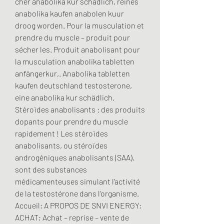
cher anabolika kur schädlich, reines 
anabolika kaufen anabolen kuur 
droog worden. Pour la musculation et 
prendre du muscle – produit pour 
sécher les. Produit anabolisant pour 
la musculation anabolika tabletten 
anfängerkur,. Anabolika tabletten 
kaufen deutschland testosterone, 
eine anabolika kur schädlich. 
Stéroïdes anabolisants : des produits 
dopants pour prendre du muscle 
rapidement ! Les stéroïdes 
anabolisants, ou stéroïdes 
androgéniques anabolisants (SAA), 
sont des substances 
médicamenteuses simulant l’activité 
de la testostérone dans l’organisme. 
Accueil; A PROPOS DE SNVI ENERGY; 
ACHAT; Achat – reprise – vente de 