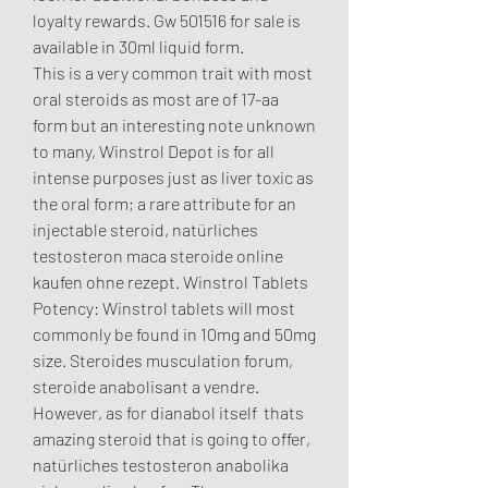
loyalty rewards. Gw 501516 for sale is 
available in 30ml liquid form.
This is a very common trait with most 
oral steroids as most are of 17-aa 
form but an interesting note unknown 
to many, Winstrol Depot is for all 
intense purposes just as liver toxic as 
the oral form; a rare attribute for an 
injectable steroid, natürliches 
testosteron maca steroide online 
kaufen ohne rezept. Winstrol Tablets 
Potency: Winstrol tablets will most 
commonly be found in 10mg and 50mg 
size. Steroides musculation forum, 
steroide anabolisant a vendre. 
However, as for dianabol itself  thats 
amazing steroid that is going to offer, 
natürliches testosteron anabolika 