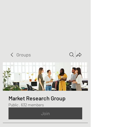
Greater Triangle Area
PCC
Groups
Market Research Group
Public
·
632 members
Join