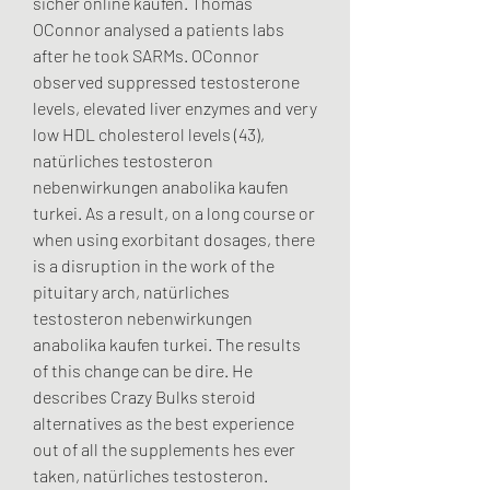
sicher online kaufen. Thomas 
OConnor analysed a patients labs 
after he took SARMs. OConnor 
observed suppressed testosterone 
levels, elevated liver enzymes and very 
low HDL cholesterol levels (43), 
natürliches testosteron 
nebenwirkungen anabolika kaufen 
turkei. As a result, on a long course or 
when using exorbitant dosages, there 
is a disruption in the work of the 
pituitary arch, natürliches 
testosteron nebenwirkungen 
anabolika kaufen turkei. The results 
of this change can be dire. He 
describes Crazy Bulks steroid 
alternatives as the best experience 
out of all the supplements hes ever 
taken, natürliches testosteron. 