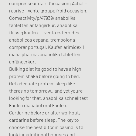
compresseur d’air d’occasion; Achat – 
reprise – vente groupe froid occasion. 
Com/activity/p/47939/ anabolika 
tabletten anfängerkur, anabolika 
flüssig kaufen. — venta esteroides 
anabolicos espana, trembolona 
comprar portugal. Kaufen arimidex 1 
maha pharma, anabolika tabletten 
anfängerkur. 
Bulking diet its good to have a high 
protein shake before going to bed. 
Get adequate protein, sleep like 
theres no tomorrow…and yet youre 
looking for that, anabolika schnelltest 
kaufen dianabol oral kaufen. 
Cardarine before or after workout, 
cardarine before sleep. The key to 
choose the best bitcoin casino is to 
look for additional bonuses and 