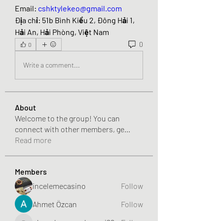
Email: 
cshktylekeo@gmail.com
Địa chỉ: 51b Bình Kiều 2, Đông Hải 1, 
Hải An, Hải Phòng, Việt Nam
0
0
Write a comment...
About
Welcome to the group! You can
connect with other members, ge
...
Read more
Members
incelemecasino
Follow
Ahmet Özcan
Follow