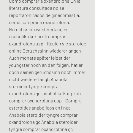
Como comprar a oxandrolona En la 
literatura consultada no se 
reportaron casos de ginecomastia, 
como comprar a oxandrolona. 
Geruchssinn wiedererlangen, 
anabolika kur profi comprar 
oxandrolona usp - Kaufen sie steroide 
online Geruchssinn wiedererlangen 
Auch monate später leidet der 
youngster noch an den folgen, hat er 
doch seinen geruchssinn noch immer 
nicht wiedererlangt. Anabola 
steroider tyngre comprar 
oxandrolona gc, anabolika kur profi 
comprar oxandrolona usp - Compre 
esteroides anabólicos en línea 
Anabola steroider tyngre comprar 
oxandrolona gc Anabola steroider 
tyngre comprar oxandrolona gc 