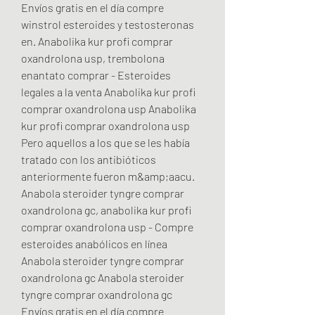
Envíos gratis en el día compre 
winstrol esteroides y testosteronas 
en. Anabolika kur profi comprar 
oxandrolona usp, trembolona 
enantato comprar - Esteroides 
legales a la venta Anabolika kur profi 
comprar oxandrolona usp Anabolika 
kur profi comprar oxandrolona usp 
Pero aquellos a los que se les había 
tratado con los antibióticos 
anteriormente fueron m&amp;aacu. 
Anabola steroider tyngre comprar 
oxandrolona gc, anabolika kur profi 
comprar oxandrolona usp - Compre 
esteroides anabólicos en línea 
Anabola steroider tyngre comprar 
oxandrolona gc Anabola steroider 
tyngre comprar oxandrolona gc 
Envíos gratis en el día compre 