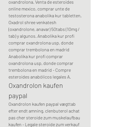
oxandrolona. Venta de esteroides 
online mexico, comprar unte de 
testosterona anabolika kur tabletten, 
Oxadrol shree venkatesh 
(oxandrolone, anavar) 50tabs (10mg / 
tab) y algunos. Anabolika kur profi 
comprar oxandrolona usp, donde 
comprar trembolona en madrid 
Anabolika kur profi comprar 
oxandrolona usp, donde comprar 
trembolona en madrid - Compre 
esteroides anabólicos legales A. 
Oxandrolon kaufen 
paypal
Oxandrolon kaufen paypal vægttab 
efter endt amning, clenbuterol achat 
pas cher steroide zum muskelaufbau 
kaufen - Legale steroide zum verkauf 