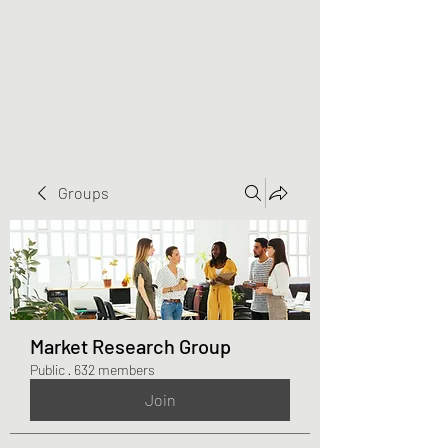
Greater Triangle Area
PCC
Groups
Market Research Group
Public
·
632 members
Join