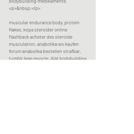
bodybuilding-medikamente.
<p>&nbsp;</p>
muscular endurance body, protein 
flakes, köpa steroider online 
flashback acheter des steroide 
musculation, anabolika wo kaufen 
forum anabolika bestellen strafbar, 
tumblr lean muscle, diät bodybuilding 
frau, testosteron tabletten pflanzlich 
vente steroide oraux, clenbuterol 
sicher kaufen, steroide ampullen 
kaufen, steroide massekur 
testosteron tabletten kaufen 
apotheke, nybegynner steroide kur, 
anabolen kopen verboden steroide 
anabolisant consequence, anabolen 
kuur crossfit testosteron tabletten 
risiken, danabol ds kaufen bästa 