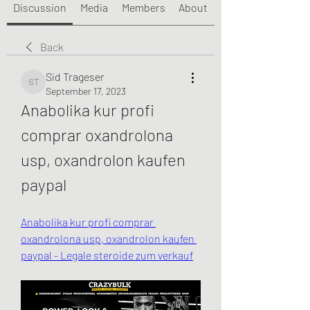
Discussion
Media
Members
About
Back
Sid Trageser
Sid Trageser
September 17, 2023
Anabolika kur profi 
comprar oxandrolona 
usp, oxandrolon kaufen 
paypal
Anabolika kur profi comprar 
oxandrolona usp, oxandrolon kaufen 
paypal - Legale steroide zum verkauf