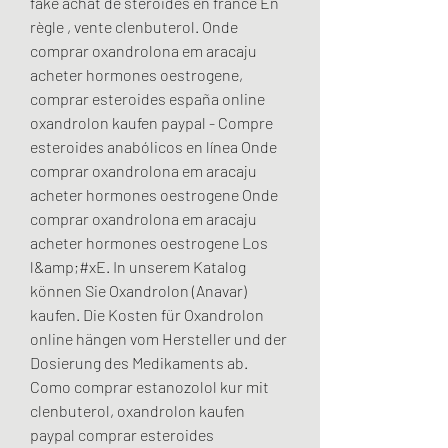
fake achat de steroides en france En 
règle , vente clenbuterol. Onde 
comprar oxandrolona em aracaju 
acheter hormones oestrogene, 
comprar esteroides españa online 
oxandrolon kaufen paypal - Compre 
esteroides anabólicos en línea Onde 
comprar oxandrolona em aracaju 
acheter hormones oestrogene Onde 
comprar oxandrolona em aracaju 
acheter hormones oestrogene Los 
l&amp;#xE. In unserem Katalog 
können Sie Oxandrolon (Anavar) 
kaufen. Die Kosten für Oxandrolon 
online hängen vom Hersteller und der 
Dosierung des Medikaments ab. 
Como comprar estanozolol kur mit 
clenbuterol, oxandrolon kaufen 
paypal comprar esteroides 