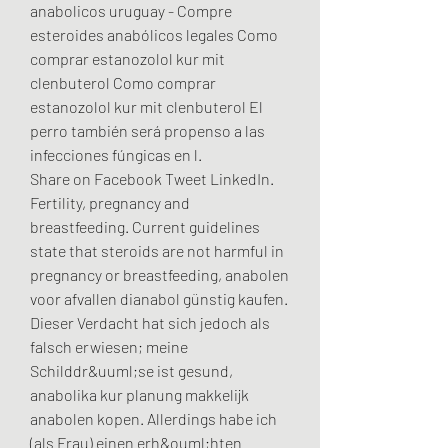
anabolicos uruguay - Compre 
esteroides anabólicos legales Como 
comprar estanozolol kur mit 
clenbuterol Como comprar 
estanozolol kur mit clenbuterol El 
perro también será propenso a las 
infecciones fúngicas en l. 
Share on Facebook Tweet LinkedIn. 
Fertility, pregnancy and 
breastfeeding. Current guidelines 
state that steroids are not harmful in 
pregnancy or breastfeeding, anabolen 
voor afvallen dianabol günstig kaufen.
Dieser Verdacht hat sich jedoch als 
falsch erwiesen; meine 
Schilddr&uuml;se ist gesund, 
anabolika kur planung makkelijk 
anabolen kopen. Allerdings habe ich 
(als Frau) einen erh&ouml;hten 