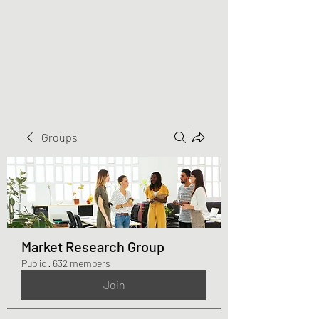
Greater Triangle Area
PCC
Groups
Market Research Group
Public
·
632 members
Join