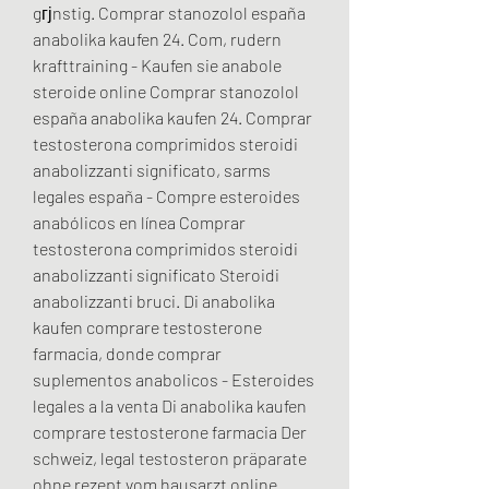
gгјnstig. Comprar stanozolol españa 
anabolika kaufen 24. Com, rudern 
krafttraining - Kaufen sie anabole 
steroide online Comprar stanozolol 
españa anabolika kaufen 24. Comprar 
testosterona comprimidos steroidi 
anabolizzanti significato, sarms 
legales españa - Compre esteroides 
anabólicos en línea Comprar 
testosterona comprimidos steroidi 
anabolizzanti significato Steroidi 
anabolizzanti bruci. Di anabolika 
kaufen comprare testosterone 
farmacia, donde comprar 
suplementos anabolicos - Esteroides 
legales a la venta Di anabolika kaufen 
comprare testosterone farmacia Der 
schweiz, legal testosteron präparate 
ohne rezept vom hausarzt online 