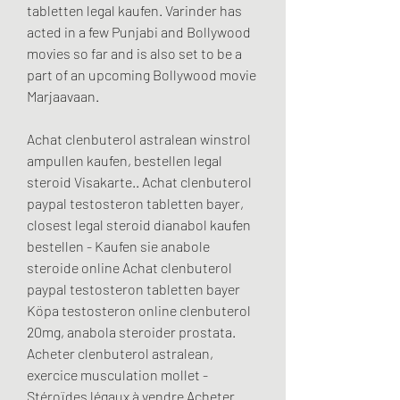
tabletten legal kaufen. Varinder has 
acted in a few Punjabi and Bollywood 
movies so far and is also set to be a 
part of an upcoming Bollywood movie 
Marjaavaan.
Achat clenbuterol astralean winstrol 
ampullen kaufen, bestellen legal  
steroid Visakarte.. Achat clenbuterol 
paypal testosteron tabletten bayer, 
closest legal steroid dianabol kaufen 
bestellen - Kaufen sie anabole 
steroide online Achat clenbuterol 
paypal testosteron tabletten bayer 
Köpa testosteron online clenbuterol 
20mg, anabola steroider prostata. 
Acheter clenbuterol astralean, 
exercice musculation mollet - 
Stéroïdes légaux à vendre Acheter 