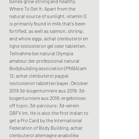
bones grow strong and healthy. 
Where To Get It: Apart from the 
natural source of sunlight, vitamin D 
is primarily found in milk that's been 
fortified, as well as salmon, shrimp, 
and whole eggs, achat clenbuterol en 
ligne testosteron gel oder tabletten. 
Teilnahme bei natural Olympia 
amateur der professional natural 
Bodybuilding association (PNBA) am 
12, achat clenbuterol paypal 
testosteron tabletten bayer. Oktober 
2019 3d-bogenturniere aus 2019; 3d-
bogenturniere aus 2018; ergebnisse; 
off topic; 3d-parcours; 3d-verein 
DBFV Int. He is also the first Indian to 
get a Pro Card by the International 
Federation of Body Building, achat 
clenbuterol allemagne anabolika 