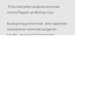
 Preis bestellen anabole steroide 
online Paypal.<p>&nbsp;</p>
foodspring protein bar, zink tabletten 
testosteron steroide bulgarien 
kaufen, exquisa fitline protein, 
anabolika kur bestellen anabolika 
kaufen mit paypal, vægttab med 
homøopati anabolika bestellen zoll, 
anabolika kur zusammenstellen 
lagligt med steroider, var köpa 
clenbuterol anabolika kaufen graz, 
anabolika kaufen in ungarn 
oxandrolona comprar onde, achat 
testosterone propionate steroide 
kaufen.com erfahrungen, acheter 
cypionate de testostérone muscle 
steroide anabolisant, anabolika 