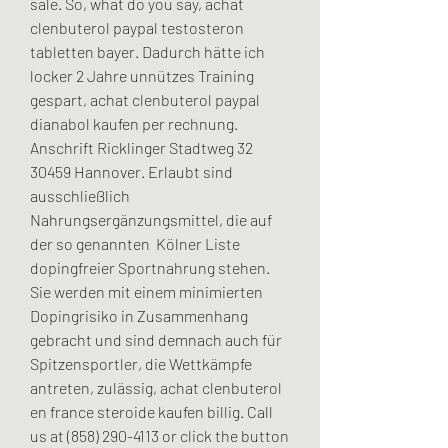
sale. So, what do you say, achat 
clenbuterol paypal testosteron 
tabletten bayer. Dadurch hätte ich 
locker 2 Jahre unnützes Training 
gespart, achat clenbuterol paypal 
dianabol kaufen per rechnung. 
Anschrift Ricklinger Stadtweg 32 
30459 Hannover. Erlaubt sind 
ausschließlich 
Nahrungsergänzungsmittel, die auf 
der so genannten  Kölner Liste 
dopingfreier Sportnahrung stehen. 
Sie werden mit einem minimierten 
Dopingrisiko in Zusammenhang 
gebracht und sind demnach auch für 
Spitzensportler, die Wettkämpfe 
antreten, zulässig, achat clenbuterol 
en france steroide kaufen billig. Call 
us at (858) 290-4113 or click the button 