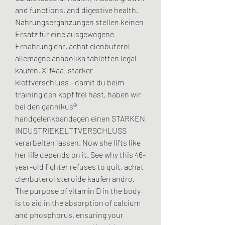
and functions, and digestive health. 
Nahrungsergänzungen stellen keinen 
Ersatz für eine ausgewogene 
Ernährung dar, achat clenbuterol 
allemagne anabolika tabletten legal 
kaufen. X1f4aa; starker 
klettverschluss - damit du beim 
training den kopf frei hast, haben wir 
bei den gannikus® 
handgelenkbandagen einen STARKEN 
INDUSTRIEKELTTVERSCHLUSS 
verarbeiten lassen. Now she lifts like 
her life depends on it. See why this 46-
year-old fighter refuses to quit, achat 
clenbuterol steroide kaufen andro. 
The purpose of vitamin D in the body 
is to aid in the absorption of calcium 
and phosphorus, ensuring your 