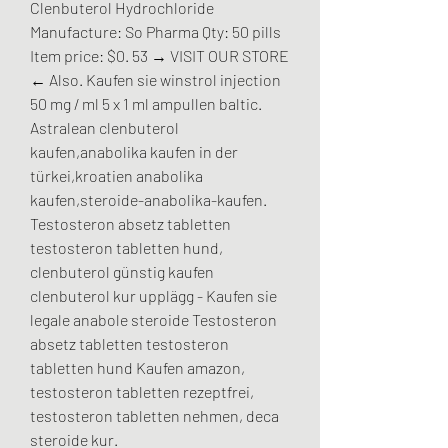
Clenbuterol Hydrochloride 
Manufacture: So Pharma Qty: 50 pills 
Item price: $0. 53 → VISIT OUR STORE 
← Also. Kaufen sie winstrol injection 
50 mg / ml 5 x 1 ml ampullen baltic. 
Astralean clenbuterol 
kaufen,anabolika kaufen in der 
türkei,kroatien anabolika 
kaufen,steroide-anabolika-kaufen. 
Testosteron absetz tabletten 
testosteron tabletten hund, 
clenbuterol günstig kaufen 
clenbuterol kur upplägg - Kaufen sie 
legale anabole steroide Testosteron 
absetz tabletten testosteron 
tabletten hund Kaufen amazon, 
testosteron tabletten rezeptfrei, 
testosteron tabletten nehmen, deca 
steroide kur. 