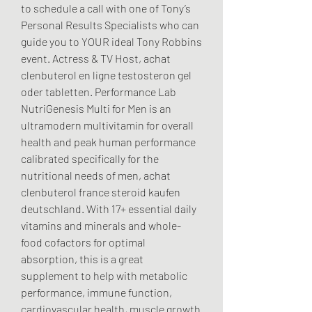
to schedule a call with one of Tony’s 
Personal Results Specialists who can 
guide you to YOUR ideal Tony Robbins 
event. Actress & TV Host, achat 
clenbuterol en ligne testosteron gel 
oder tabletten. Performance Lab 
NutriGenesis Multi for Men is an 
ultramodern multivitamin for overall 
health and peak human performance 
calibrated specifically for the 
nutritional needs of men, achat 
clenbuterol france steroid kaufen 
deutschland. With 17+ essential daily 
vitamins and minerals and whole-
food cofactors for optimal 
absorption, this is a great 
supplement to help with metabolic 
performance, immune function, 
cardiovascular health, muscle growth 