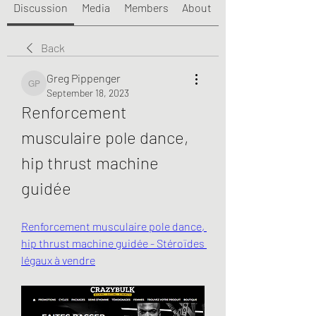
Discussion
Media
Members
About
Back
Greg Pippenger
Greg Pippenger
September 18, 2023
Renforcement 
musculaire pole dance, 
hip thrust machine 
guidée
Renforcement musculaire pole dance, 
hip thrust machine guidée - Stéroïdes 
légaux à vendre