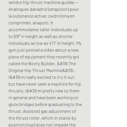
vendre Hip thrust machine guidée -- 
Analogues danadrol (anapolon) pour 
la substance active: oxidrolona en 
comprimés, anapolo. It 
accommodates taller individuals up 
to 6’6″ in height as well as shorter 
individuals as low as 4’11” in height. My 
gym just posted a video about a new 
piece of equipment they recently got 
called the Booty Builder, &#39;The 
Original Hip Thrust Machine&#39;. 
I&#39;m really excited to try it out, 
but have never seen a machine for hip 
thrusts. I&#39;m pretty new to them 
in general and have been working on 
glute bridges before graduating to the 
thrust. Assisted gas adjustment of 
the thrust roller, which in stand-by 
position (top) does not impede the 