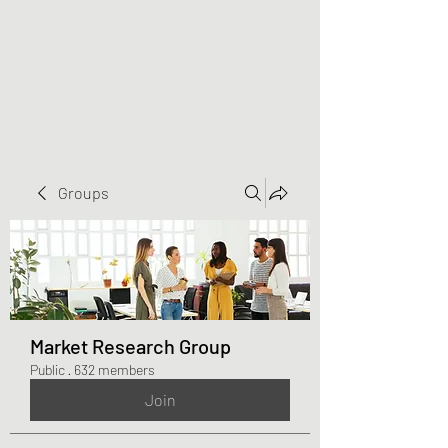
Greater Triangle Area
PCC
Groups
Market Research Group
Public
·
632 members
Join