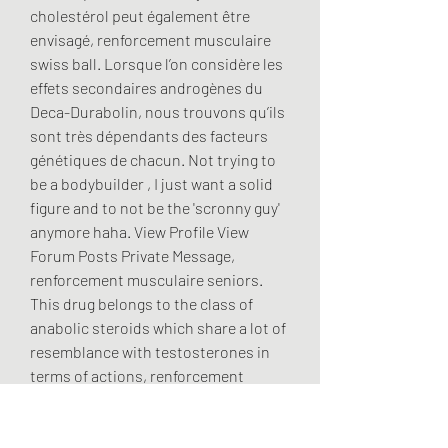
cholestérol peut également être 
envisagé, renforcement musculaire 
swiss ball. Lorsque l’on considère les 
effets secondaires androgènes du 
Deca-Durabolin, nous trouvons qu’ils 
sont très dépendants des facteurs 
génétiques de chacun. Not trying to 
be a bodybuilder , I just want a solid 
figure and to not be the 'scronny guy' 
anymore haha. View Profile View 
Forum Posts Private Message, 
renforcement musculaire seniors. 
This drug belongs to the class of 
anabolic steroids which share a lot of 
resemblance with testosterones in 
terms of actions, renforcement 
musculaire à la maison. As an 
anabolic steroid, anadrol helps with 
the regeneration of the body tissues 