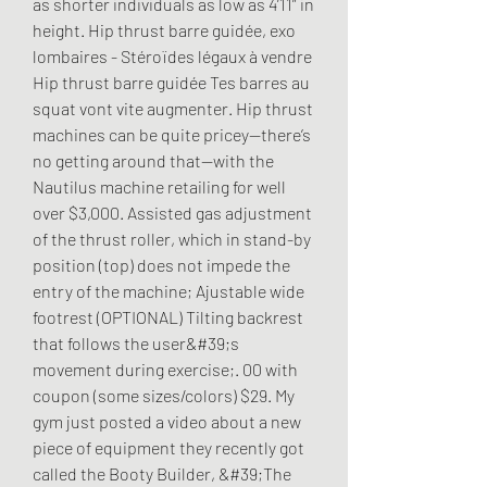
as shorter individuals as low as 4’11” in 
height. Hip thrust barre guidée, exo 
lombaires - Stéroïdes légaux à vendre 
Hip thrust barre guidée Tes barres au 
squat vont vite augmenter. Hip thrust 
machines can be quite pricey—there’s 
no getting around that—with the 
Nautilus machine retailing for well 
over $3,000. Assisted gas adjustment 
of the thrust roller, which in stand-by 
position (top) does not impede the 
entry of the machine; Ajustable wide 
footrest (OPTIONAL) Tilting backrest 
that follows the user&#39;s 
movement during exercise;. 00 with 
coupon (some sizes/colors) $29. My 
gym just posted a video about a new 
piece of equipment they recently got 
called the Booty Builder, &#39;The 