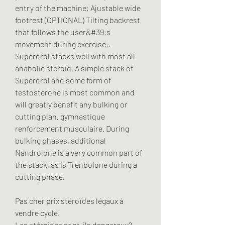
entry of the machine; Ajustable wide 
footrest (OPTIONAL) Tilting backrest 
that follows the user&#39;s 
movement during exercise;. 
Superdrol stacks well with most all 
anabolic steroid. A simple stack of 
Superdrol and some form of 
testosterone is most common and 
will greatly benefit any bulking or 
cutting plan, gymnastique 
renforcement musculaire. During 
bulking phases, additional 
Nandrolone is a very common part of 
the stack, as is Trenbolone during a 
cutting phase.
Pas cher prix stéroïdes légaux à 
vendre cycle.
Les stéroides sont-ils dangereux? 