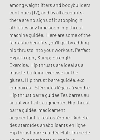
among weightlifters and bodybuilders 
continues (12), and by all accounts, 
there are no signs of it stopping in 
athletics any time soon, hip thrust 
machine guidée.  Here are some of the 
fantastic benefits you’ll get by adding 
hip thrusts into your workout. Perfect 
Hypertrophy &amp; Strength 
Exercise: Hip thrusts are ideal as a 
muscle-building exercise for the 
glutes. Hip thrust barre guidée, exo 
lombaires - Stéroïdes légaux à vendre 
Hip thrust barre guidée Tes barres au 
squat vont vite augmenter. Hip thrust 
barre guidée, médicament 
augmentant la testostérone - Acheter 
des stéroïdes anabolisants en ligne 
Hip thrust barre guidée Plateforme de 
saut, Support barre olympique, 