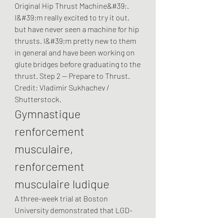
Original Hip Thrust Machine&#39;. 
I&#39;m really excited to try it out, 
but have never seen a machine for hip 
thrusts. I&#39;m pretty new to them 
in general and have been working on 
glute bridges before graduating to the 
thrust. Step 2 — Prepare to Thrust. 
Credit: Vladimir Sukhachev / 
Shutterstock. 
Gymnastique 
renforcement 
musculaire, 
renforcement 
musculaire ludique
A three-week trial at Boston 
University demonstrated that LGD-