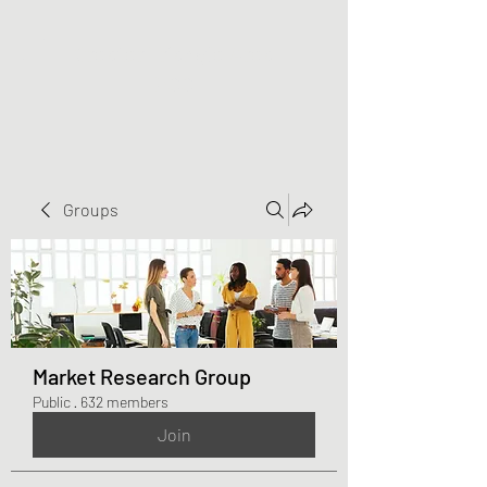
Greater Triangle Area
PCC
Groups
Market Research Group
Public
·
632 members
Join