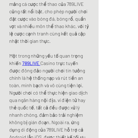
mảng cá cược thể thao của 789LIVE 
cũng rất nổi bật, cho phép người chơi 
đặt cược vào bóng đá, bóng rổ, quần 
vợt và nhiều môn thể thao khác, với tỷ 
lệ cược cạnh tranh cùng kết quả cập 
nhật thời gian thực.
Một trong những yếu tố quan trọng 
khiến 
789LIVE 
Casino trực tuyến 
được đông đảo người chơi tin tưởng 
chính là hệ thống nạp và rút tiền an 
toàn, minh bạch và vô cùng tiện lợi. 
Người chơi có thể thực hiện giao dịch 
qua ngân hàng nội địa, ví điện tử hay 
thẻ quốc tế, tất cả đều được xử lý 
nhanh chóng, đảm bảo trải nghiệm 
không bị gián đoạn. Ngoài ra, ứng 
dụng di động của 789LIVE hỗ trợ cả 
Android lẫn iOS, được thiết kế tối ưu 